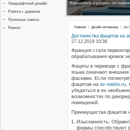
Недвижимость за рубежом - это хорошая 
Ландшафтный дизайн
Работа с деревом
Полезные советы
Главная
/
Дизайн интерьера
/
Дос
Ремонт
Достоинства фацетов на з
27.12.2019 10:36
Франция стала первоотк
обрабатывания кромок зе
Фацеты в переводе с фра
языка означают внешние 
фасками. Если посмотре
фацетом на
av-steklo.ru
,
убедиться в их необыкн
возможностях по декори
помещений.
Преимущества фацетов н
Изысканность. Обрам
формы способствуют 