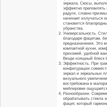
зеркала. Скосы, выпол
эффектно преломлять п
радуги, словно призмы
начинает излучаться о
становится благородн
убранства.
Универсальность. Сти
благодаря фацетам, б
предназначения. Это м
компактной кухни, ком
прихожей, удобной ван
Везде изящный блеск б
Эффектность. При гра
конфигурации совмест
зеркал и зеркальных 
визуального увеличени
востребована в малора
меблировки ощущается
Разнообразие. Соврем
обрабатывать стекла з
фацет, который гармо