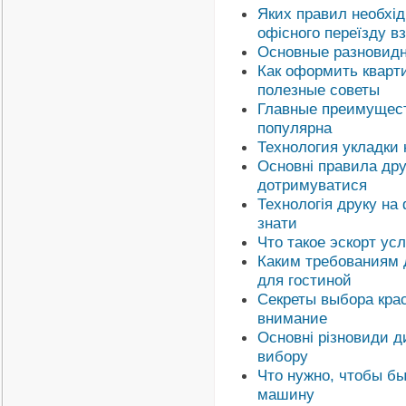
Яких правил необхід
офісного переїзду в
Основные разновидн
Как оформить кварт
полезные советы
Главные преимущест
популярна
Технология укладки 
Основні правила дру
дотримуватися
Технологія друку на 
знати
Что такое эскорт ус
Каким требованиям 
для гостиной
Секреты выбора крас
внимание
Основні різновиди ди
вибору
Что нужно, чтобы бы
машину