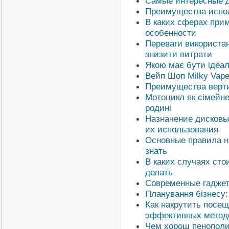
Самые интересные д
Преимущества испол
В каких сферах при
особенности
Переваги використан
знизити витрати
Якою має бути ідеал
Вейп Шоп Milky Vape
Преимущества верти
Мотоцикл як сімейне
родині
Назначение дисковы
их использования
Основные правила н
знать
В каких случаях сто
делать
Современные гадже
Планування бізнесу: 
Как накрутить посещ
эффективных метод
Чем хорош пенополи