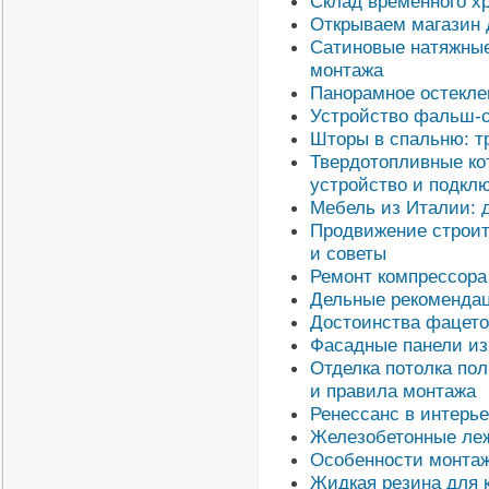
Склад временного хр
Открываем магазин д
Сатиновые натяжные 
монтажа
Панорамное остеклен
Устройство фальш-с
Шторы в спальню: т
Твердотопливные кот
устройство и подкл
Мебель из Италии: 
Продвижение строит
и советы
Ремонт компрессора
Дельные рекомендац
Достоинства фацето
Фасадные панели из
Отделка потолка по
и правила монтажа
Ренессанс в интерье
Железобетонные леж
Особенности монтаж
Жидкая резина для к