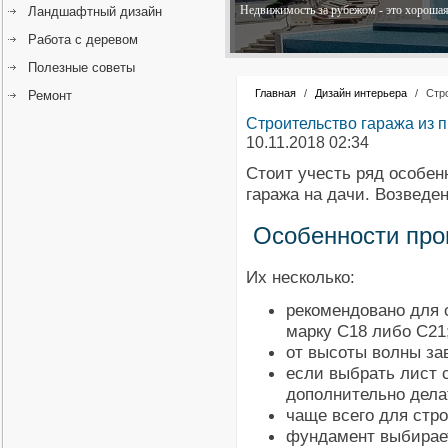
Недвижимость за рубежом - это хорошая 
Ландшафтный дизайн
Работа с деревом
Полезные советы
Главная
/
Дизайн интерьера
/
Стр
Ремонт
Строительство гаража из 
10.11.2018 02:34
Стоит учесть ряд особен
гаража на дачи. Возведе
Особенности про
Их несколько:
рекомендовано для 
марку С18 либо С21
от высоты волны за
если выбрать лист 
дополнительно дела
чаще всего для стро
фундамент выбирае