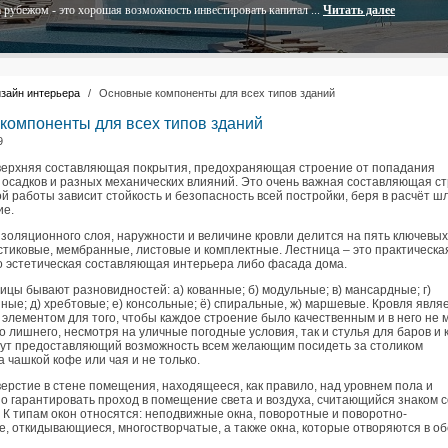
 рубежом - это хорошая возможность инвестировать капитал ...
Читать далее
зайн интерьера
/
Основные компоненты для всех типов зданий
компоненты для всех типов зданий
9
 верхняя составляющая покрытия, предохраняющая строение от попадания
осадков и разных механических влияний. Это очень важная составляющая ст
й работы зависит стойкость и безопасность всей постройки, беря в расчёт ш
ие.
золяционного слоя, наружности и величине кровли делится на пять ключевых
стиковые, мембранные, листовые и комплектные. Лестница – это практическа
 эстетическая составляющая интерьера либо фасада дома.
ицы бывают разновидностей: а) кованные; б) модульные; в) мансардные; г)
ые; д) хребтовые; е) консольные; ё) спиральные, ж) маршевые. Кровля явля
элементом для того, чтобы каждое строение было качественным и в него не 
о лишнего, несмотря на уличные погодные условия, так и стулья для баров и
ут предоставляющий возможность всем желающим посидеть за столиком
 чашкой кофе или чая и не только.
верстие в стене помещения, находящееся, как правило, над уровнем пола и
о гарантировать проход в помещение света и воздуха, считающийся знаком с
 К типам окон относятся: неподвижные окна, поворотные и поворотно-
, откидывающиеся, многостворчатые, а также окна, которые отворяются в об