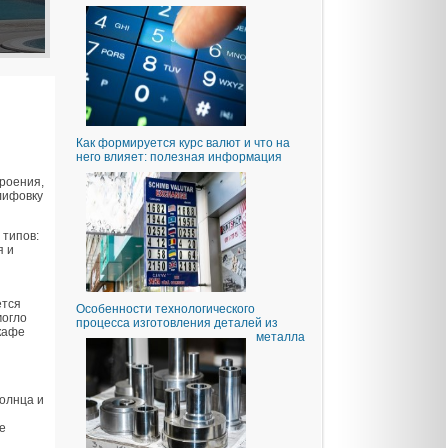
Как формируется курс валют и что на
него влияет: полезная информация
роения,
лифовку
 типов:
я и
ется
Особенности технологического
могло
процесса изготовления деталей из
 кафе
металла
олнца и
е