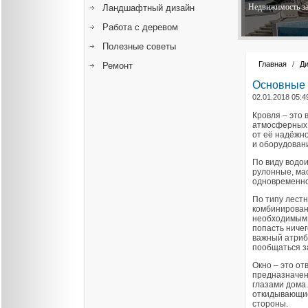
Недвижимость за
Ландшафтный дизайн
Работа с деревом
Полезные советы
Главная
/
Ди
Ремонт
Основные 
02.01.2018 05:4
Кровля – это
атмосферных 
от её надёжно
и оборудован
По виду водои
рулонные, ма
одновременно
По типу лестн
комбинированн
необходимым 
попасть ничег
важный атриб
пообщаться за
Окно – это от
предназначен
глазами дома.
откидывающие
стороны.