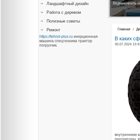
Недвижимость за
Ландшафтный дизайн
Работа с деревом
Полезные советы
Главная
/
Ди
Ремонт
https://tehnd-plus.ru
инерционная
В каких с
машина спецтехника трактор
30.07.2024 13:4
погрузчик.
внутреннюю к
протекторы, в