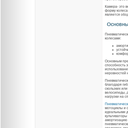
Камера- это в
форму колеса
является обо
Основны
Пневматическ
колесами:
аморти
устойч
комфор
Основным пре
способность 
использовани
неровностей 
Пневматическ
благодаря ги
скользких или
велосипеды, 
нагрузки на с
Пневматическ
мотоциклы и 
идеальными дл
культиваторы
амортизацию 
пневматически