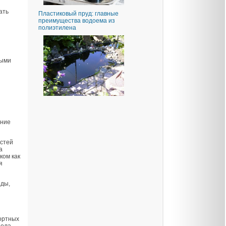
ать
Пластиковый пруд: главные
преимущества водоема из
полиэтилена
дыми
яние
остей
а
ком как
я
еды,
портных