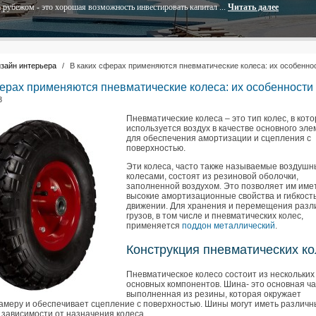
 рубежом - это хорошая возможность инвестировать капитал ...
Читать далее
зайн интерьера
/
В каких сферах применяются пневматические колеса: их особенно
ферах применяются пневматические колеса: их особенности
3
Пневматические колеса – это тип колес, в кот
используется воздух в качестве основного эл
для обеспечения амортизации и сцепления с
поверхностью.
Эти колеса, часто также называемые воздуш
колесами, состоят из резиновой оболочки,
заполненной воздухом. Это позволяет им име
высокие амортизационные свойства и гибкост
движении. Для хранения и перемещения разл
грузов, в том числе и пневматических колес,
применяется
поддон металлический
.
Конструкция пневматических к
Пневматическое колесо состоит из нескольких
основных компонентов. Шина- это основная ча
выполненная из резины, которая окружает
амеру и обеспечивает сцепление с поверхностью. Шины могут иметь различ
 зависимости от назначения колеса.