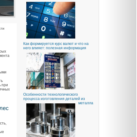
сти
Как формируется курс валют и что на
него влияет: полезная информация
орых
емента
ными
ть
ь при
ичных
Особенности технологического
процесса изготовления деталей из
металла
олес
сть,
ные