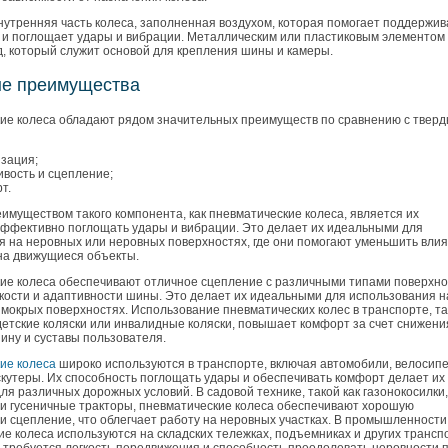
нутренняя часть колеса, заполненная воздухом, которая помогает поддержив
 и поглощает удары и вибрации. Металлическим или пластиковым элементом
д, который служит основой для крепления шины и камеры.
е преимущества
ие колеса обладают рядом значительных преимуществ по сравнению с твер
зация;
ивость и сцепление;
т.
имуществом такого компонента, как пневматические колеса, является их
эффективно поглощать удары и вибрации. Это делает их идеальными для
я на неровных или неровных поверхностях, где они помогают уменьшить вли
на движущиеся объекты.
ие колеса обеспечивают отличное сцепление с различными типами поверхн
бкости и адаптивности шины. Это делает их идеальными для использования н
 мокрых поверхностях. Использование пневматических колес в транспорте, та
детские коляски или инвалидные коляски, повышает комфорт за счет снижени
пину и суставы пользователя.
ие колеса
широко используются в транспорте, включая автомобили, велосип
скутеры. Их способность поглощать удары и обеспечивать комфорт делает их
я различных дорожных условий. В садовой технике, такой как газонокосилки,
 и гусеничные тракторы, пневматические колеса обеспечивают хорошую
и сцепление, что облегчает работу на неровных участках. В промышленности
е колеса используются на складских тележках, подъемниках и других транс