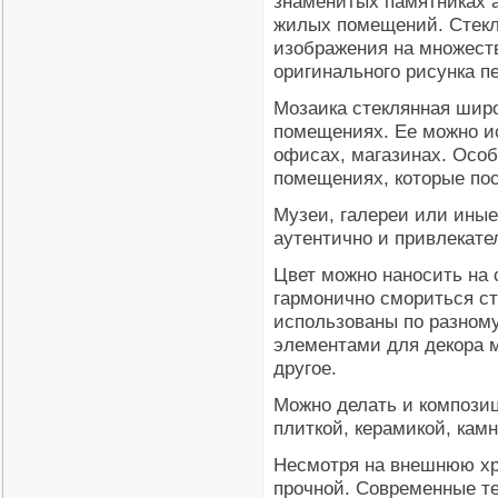
знаменитых памятниках а
жилых помещений. Стекля
изображения на множеств
оригинального рисунка п
Мозаика стеклянная широ
помещениях. Ее можно исп
офисах, магазинах. Особ
помещениях, которые по
Музеи, галереи или иные
аутентично и привлекате
Цвет можно наносить на
гармонично смориться ст
использованы по разном
элементами для декора м
другое.
Можно делать и компози
плиткой, керамикой, кам
Несмотря на внешнюю хру
прочной. Современные т