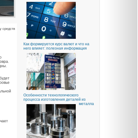
у средств
Как формируется курс валют и что на
него влияет: полезная информация
о
овра.
дны.
 будет
ровье
альной
Особенности технологического
процесса изготовления деталей из
металла
учает