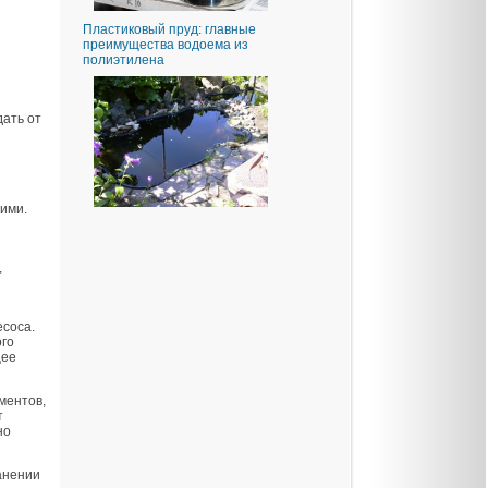
Пластиковый пруд: главные
преимущества водоема из
полиэтилена
дать от
ими.
,
есоса.
ого
щее
ментов,
т
но
анении