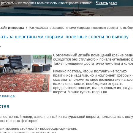
 рубежом - это хорошая возможность инвестировать капитал ...
Читать далее
зайн интерьера
/
Как ухаживать за шерстяными коврами: полезные советы по выбор
вать за шерстяными коврами: полезные советы по выбору
7
Современный дизайн помещений крайне редк
обходится без стильного и привлекательного к
Такие помещения достаточно неуютны и холо
Именно поэтому, чтобы получить не только
практичное изделие, но и компонент, который
оказывать положительное воздействие на здо
всех членов семьи, необходимо отдавать
предпочтение коврам, выполненным из натур
шерсти. Можно купить ковры на
m.ua/rugs/
.
ства
ачественный ковер, выполненный из натуральной шерсти, пользователь пол
ожительных факторов:
й уровень стойкости к процессам сминания.
е эксплуатационные показатели.