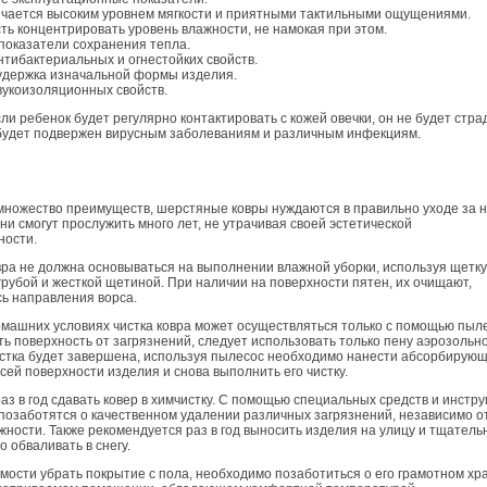
ичается высоким уровнем мягкости и приятными тактильными ощущениями.
ь концентрировать уровень влажности, не намокая при этом.
показатели сохранения тепла.
тибактериальных и огнестойких свойств.
удержка изначальной формы изделия.
вукоизоляционных свойств.
сли ребенок будет регулярно контактировать с кожей овечки, он не будет стра
 будет подвержен вирусным заболеваниям и различным инфекциям.
множество преимуществ, шерстяные ковры нуждаются в правильно уходе за н
они смогут прослужить много лет, не утрачивая своей эстетической
ности.
овра не должна основываться на выполнении влажной уборки, используя щетку
рубой и жесткой щетиной. При наличии на поверхности пятен, их очищают,
ь направления ворса.
домашних условиях чистка ковра может осуществляться только с помощью пыл
ь поверхность от загрязнений, следует использовать только пену аэрозольн
чистка будет завершена, используя пылесос необходимо нанести абсорбирую
сей поверхности изделия и снова выполнить его чистку.
з в год сдавать ковер в химчистку. С помощью специальных средств и инстру
позаботятся о качественном удалении различных загрязнений, независимо о
жности. Также рекомендуется раз в год выносить изделия на улицу и тщатель
о обваливать в снегу.
мости убрать покрытие с пола, необходимо позаботиться о его грамотном хр