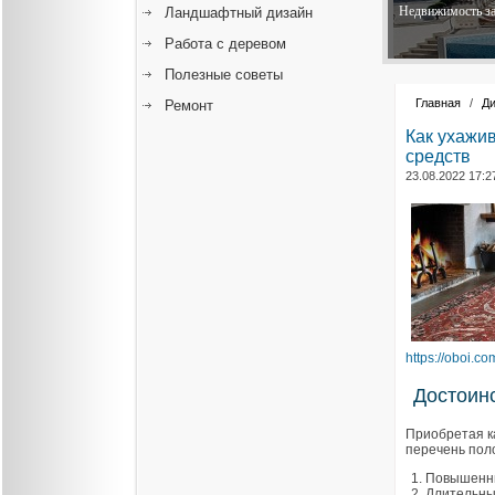
Недвижимость за
Ландшафтный дизайн
Работа с деревом
Полезные советы
Главная
/
Ди
Ремонт
Как ухажи
средств
23.08.2022 17:2
https://oboi.co
Достоин
Приобретая к
перечень пол
Повышенны
Длительны