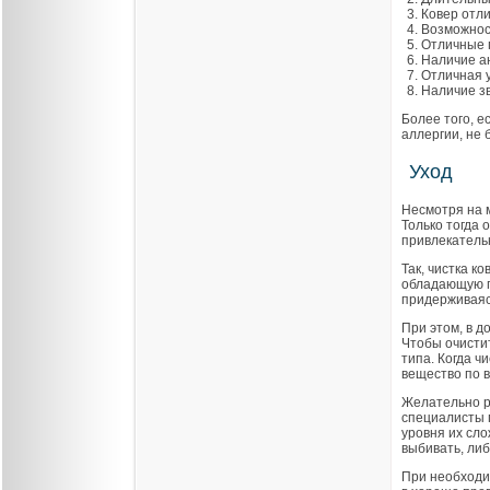
Ковер отл
Возможност
Отличные 
Наличие ан
Отличная 
Наличие з
Более того, е
аллергии, не
Уход
Несмотря на 
Только тогда 
привлекатель
Так, чистка к
обладающую г
придерживаяс
При этом, в 
Чтобы очистит
типа. Когда 
вещество по в
Желательно ра
специалисты 
уровня их сло
выбивать, либ
При необходи