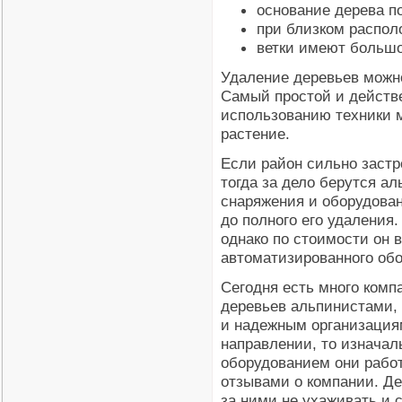
основание дерева п
при близком распол
ветки имеют большо
Удаление деревьев можн
Самый простой и действ
использованию техники 
растение.
Если район сильно застр
тогда за дело берутся а
снаряжения и оборудован
до полного его удаления
однако по стоимости он 
автоматизированного об
Сегодня есть много комп
деревьев альпинистами,
и надежным организация
направлении, то изначал
оборудованием они работ
отзывами о компании. Де
за ними не ухаживать и 