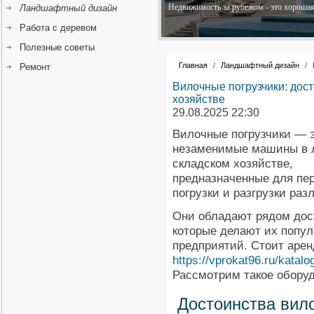
Недвижимость за рубежом - это хорошая 
Ландшафтный дизайн
Работа с деревом
Полезные советы
Главная
/
Ландшафтный дизайн
/
Ремонт
Вилочные погрузчики: дост
хозяйстве
29.08.2025 22:30
Вилочные погрузчики — 
незаменимые машины в л
складском хозяйстве,
предназначенные для пе
погрузки и разгрузки раз
Они обладают рядом дос
которые делают их попу
предприятий. Стоит арен
https://vprokat96.ru/katalo
Рассмотрим такое обору
Достоинства вил