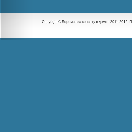
Copyright © Боремся за красоту в доме - 2011-2012.