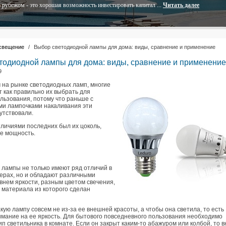
 рубежом - это хорошая возможность инвестировать капитал ...
Читать далее
свещение
/
Выбор светодиодной лампы для дома: виды, сравнение и применение
тодиодной лампы для дома: виды, сравнение и применение
9
 на рынке светодиодных ламп, многие
 как правильно их выбрать для
льзования, потому что раньше с
и лампочками накаливания эти
утствовали.
личиями последних был их цоколь,
же мощность.
лампы не только имеют ряд отличий в
мерах, но и обладают различными
внем яркости, разным цветом свечения,
 материала из которого сделан
ую лампу совсем не из-за ее внешней красоты, а чтобы она светила, то есть
мание на ее яркость. Для бытового повседневного пользования необходимо
ип светильника в комнате. Если он закрыт каким-то абажуром или колбой, то в