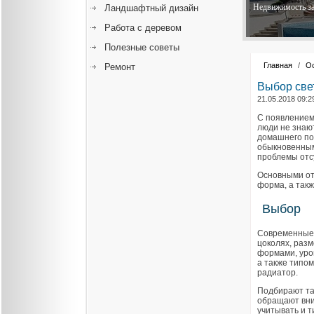
Недвижимость за
Ландшафтный дизайн
Работа с деревом
Полезные советы
Главная
/
О
Ремонт
Выбор све
21.05.2018 09:2
С появлением
люди не знают
домашнего по
обыкновенным
проблемы отс
Основными от
форма, а так
Выбор
Современные 
цоколях, раз
формами, уро
а также типом
радиатор.
Подбирают так
обращают вни
учитывать и т