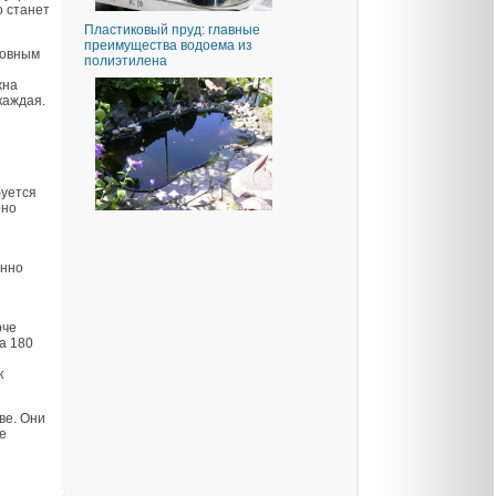
о станет
Пластиковый пруд: главные
преимущества водоема из
новным
полиэтилена
жна
каждая.
буется
рно
енно
рче
а 180
к
ве. Они
е