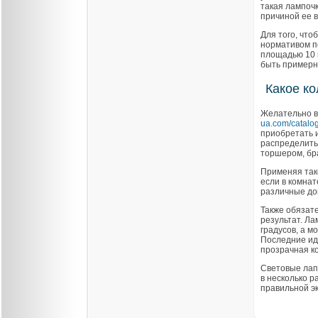
такая лампочк
причиной ее в
Для того, чт
нормативом по
площадью 10 
быть примерно
Какое к
Желательно в
ua.com/catalo
приобретать и
распределить
торшером, бр
Применяя так
если в комнат
различные док
Также обязате
результат. Л
градусов, а м
Последние иде
прозрачная к
Световые лапы
в несколько р
правильной э