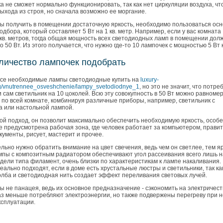
а не сможет нормально функционировать, так как нет циркуляции воздуха, чт
ыхода из строя, но сначала возможно ее моргание.
обы получить в помещении достаточную яркость, необходимо пользоваться ос
дбора, который составляет 5 Вт на 1 кв. метр. Например, если у вас комната
кв. метров, тогда общая мощность всех светодиодных ламп в помещении дол
 50 Вт. Из этого получается, что нужно где-то 10 лампочек с мощностью 5 Вт 
оличество лампочек подобрать
се необходимые лампы светодиодные купить на
luxury-
g/vnutrennee_osveshchenie/lampy_svetodiodnye_1
, но это не значит, что потре
 сам светильник на 10 цоколей. Всю эту совокупность в 50 Вт можно равноме
 по всей комнате, комбинируя различные приборы, например, светильник с
а или настольной лампой.
ой подход, он позволит максимально обеспечить необходимую яркость, особ
е предусмотрена рабочая зона, где человек работает за компьютером, правит
ументы, рисует, мастерит и прочее.
льно нужно обратить внимание на цвет свечения, ведь чем он светлее, тем я
ампы с композитным радиатором обеспечивают угол рассеивания всего лишь н
одели типа филамент, очень близки по характеристикам к лампе накаливания.
ально подходят, если в доме есть хрустальные люстры и светильники, так ка
олба и светодиодная нить создает эффект переливания световых лучей.
 не панацея, ведь их основное предназначение - сэкономить на электричест
аз меньше потребляют электроэнергии, но также подвержены перегреву при н
ксплуатации.