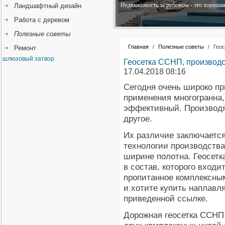
Недвижимость за рубежом - это хорошая 
Ландшафтный дизайн
Работа с деревом
Полезные советы
Главная
/
Полезные советы
/
Гео
Ремонт
шлюзовый затвор
Геосетка ССНП, производ
17.04.2018 08:16
Сегодня очень широко пр
применения многогранна,
эффективный. Производят
другое.
Их различие заключается
технологии производства
ширине полотна. Геосетк
в состав, которого входи
пропитанное комплексны
и хотите купить наплавл
приведенной ссылке.
Дорожная геосетка ССНП 