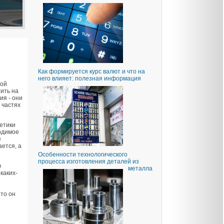
Как формируется курс валют и что на
него влияет: полезная информация
мой
ить на
ия - они
 частях
етики
ходимое
е
ается, а
Особенности технологического
процесса изготовления деталей из
е
металла
каких-
, то он