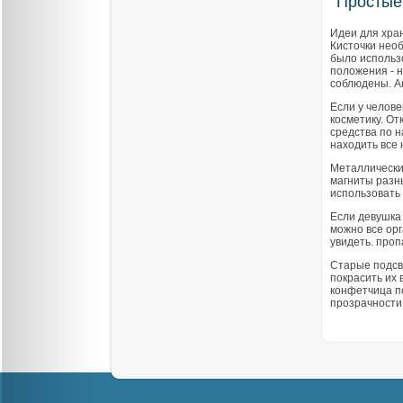
Простые
Идеи для хра
Кисточки необ
было использо
положения - н
соблюдены. А
Если у челове
косметику. О
средства по 
находить все
Металлически
магниты разны
использовать 
Если девушка 
можно все ор
увидеть. проп
Старые подсв
покрасить их 
конфетчица по
прозрачности,