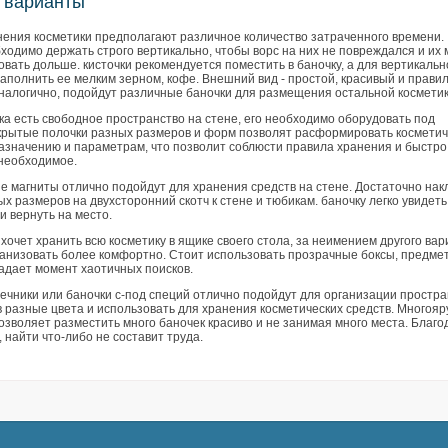
 варианты
нения косметики предполагают различное количество затраченного времени.
ходимо держать строго вертикально, чтобы ворс на них не повреждался и их
вать дольше. кисточки рекомендуется поместить в баночку, а для вертикальн
аполнить ее мелким зерном, кофе. Внешний вид - простой, красивый и прави
налогично, подойдут различные баночки для размещения остальной косметик
ка есть свободное пространство на стене, его необходимо оборудовать под
ткрытые полочки разных размеров и форм позволят расформировать космети
назначению и параметрам, что позволит соблюсти правила хранения и быстро
 необходимое.
е магниты отлично подойдут для хранения средств на стене. Достаточно нак
х размеров на двухсторонний скотч к стене и тюбикам. баночку легко увидеть
и вернуть на место.
хочет хранить всю косметику в ящике своего стола, за неимением другого вар
ганизовать более комфортно. Стоит использовать прозрачные боксы, предмет
адает момент хаотичных поисков.
ечники или баночки с-под специй отлично подойдут для организации простра
в разные цвета и использовать для хранения косметических средств. Многоя
зволяет разместить много баночек красиво и не занимая много места. Благо
 найти что-либо не составит труда.