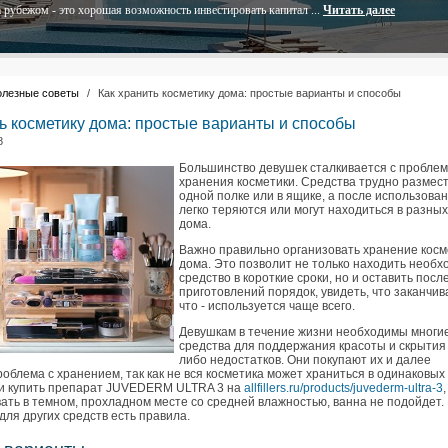
 рубежом - это хорошая возможность инвестировать капитал ...
Читать далее
олезные советы
/
Как хранить косметику дома: простые варианты и способы
ь косметику дома: простые варианты и способы
8
Большинство девушек сталкивается с пробле
хранения косметики. Средства трудно размест
одной полке или в ящике, а после использован
легко теряются или могут находиться в разных
дома.
Важно правильно организовать хранение косм
дома. Это позволит не только находить необ
средство в короткие сроки, но и оставить посл
приготовлений порядок, увидеть, что заканчив
что - используется чаще всего.
Девушкам в течение жизни необходимы многи
средства для поддержания красоты и скрытия 
либо недостатков. Они покупают их и далее
облема с хранением, так как не вся косметика может храниться в одинаковых
ли купить препарат JUVEDERM ULTRA 3 на
allfillers.ru/products/juvederm-ultra-3
ать в темном, прохладном месте со средней влажностью, ванна не подойдет.
для других средств есть правила.