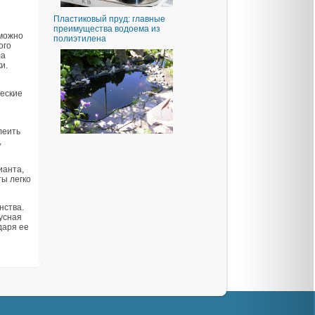
Пластиковый пруд: главные
преимущества водоема из
 можно
полиэтилена
ого
ла
и.
ческие
леить
,
ианта,
ы легко
нства.
русная
даря ее