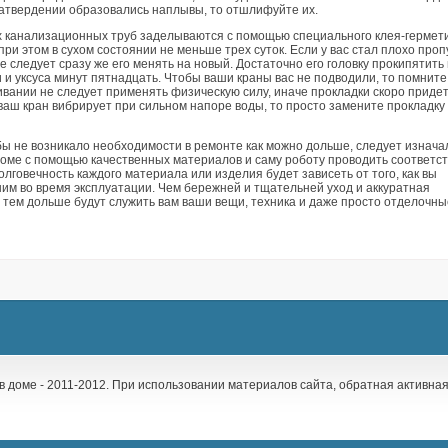
затвердении образовались наплывы, то отшлифуйте их.
х канализационных труб заделываются с помощью специального клея-гермети
ри этом в сухом состоянии не меньше трех суток. Если у вас стал плохо проп
не следует сразу же его менять на новый. Достаточно его головку прокипятить 
 и уксуса минут пятнадцать. Чтобы ваши краны вас не подводили, то помните,
ивании не следует применять физическую силу, иначе прокладки скоро приде
ваш кран вибрирует при сильном напоре воды, то просто замените прокладку
бы не возникало необходимости в ремонте как можно дольше, следует изнача
доме с помощью качественных материалов и саму роботу проводить соответст
олговечность каждого материала или изделия будет зависеть от того, как вы
ним во время эксплуатации. Чем бережней и тщательней уход и аккуратная
 тем дольше будут служить вам ваши вещи, техника и даже просто отделочны
 в доме - 2011-2012. При использовании материалов сайта, обратная активна