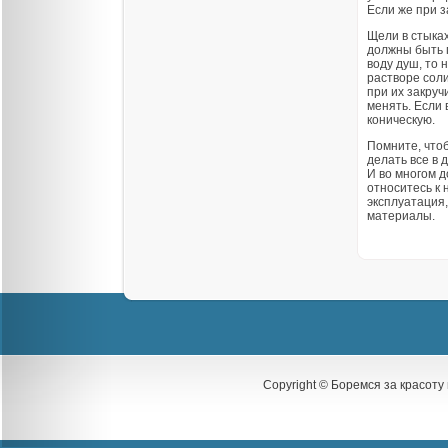
Если же при 
Щели в стыка
должны быть п
воду душ, то 
растворе соли
при их закруч
менять. Если 
коническую.
Помните, что
делать все в 
И во многом д
относитесь к 
эксплуатация,
материалы.
Copyright © Боремся за красоту