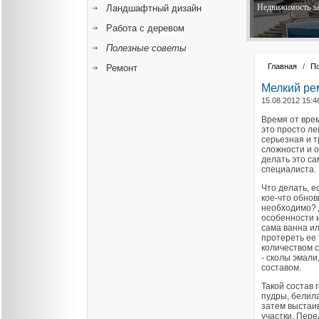
Недвижимость за
Ландшафтный дизайн
Работа с деревом
Полезные советы
Главная
/
П
Ремонт
Мелкий ре
15.08.2012 15:4
Время от врем
это просто ле
серьезная и т
сложности и 
делать это с
специалиста.
Что делать, е
кое-что обнов
необходимо? 
особенности 
сама ванна ил
протереть ее
количеством 
- сколы эмали
составом.
Такой состав 
пудры, белила
затем выстаив
участки. Пере