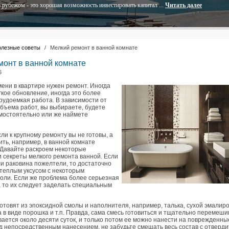
 рубежом - это хорошая возможность инвестировать капитал ...
Читать далее
олезные советы
/
Мелкий ремонт в ванной комнате
монт в ванной комнате
6
ени в квартире нужен ремонт. Иногда
гкое обновление, иногда это более
рудоемкая работа. В зависимости от
объема работ, вы выбираете, будете
амостоятельно или же наймете
сли к крупному ремонту вы не готовы, а
ить, например, в ванной комнате
Давайте раскроем некоторые
и секреты мелкого ремонта ванной. Если
и раковина пожелтели, то достаточно
 теплым уксусом с некоторым
соли. Если же проблема более серьезная
, то их следует заделать специальным
готовят из эпоксидной смолы и наполнителя, например, талька, сухой эмалир
 в виде порошка и т.п. Правда, сама смесь готовиться и тщательно перемеши
ается около десяти суток, и только потом ее можно нанести на поврежденны
д непосредственным нанесением, не забудьте смешать весь состав с отверди