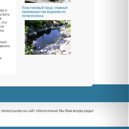
Пластиковый пруд: главные
ка и
преимущества водоема из
ускать
полиэтилена
в
 что
тся
 на
льно
венно.
е
я гиперссылка на сайт обязательна! Мы Вам всегда рады!