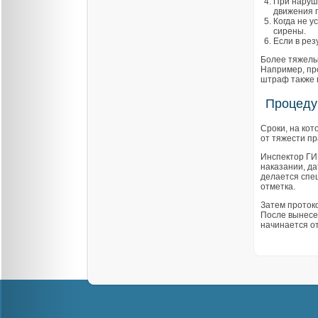
При наруш
движения 
Когда не у
сирены.
Если в рез
Более тяжелы
Например, пр
штраф также 
Процеду
Сроки, на кот
от тяжести п
Инспектор ГИ
наказании, да
делается спец
отметка.
Затем проток
После вынесе
начинается о