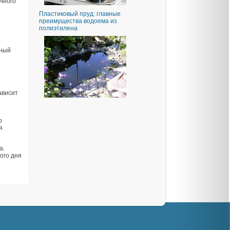
чного
Пластиковый пруд: главные
преимущества водоема из
полиэтилена
нный
ависит
о
я
а.
ого дня