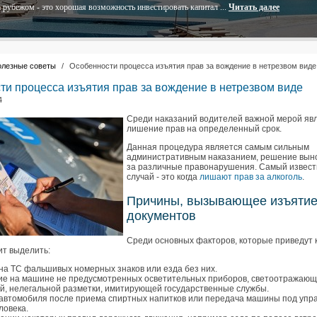
 рубежом - это хорошая возможность инвестировать капитал ...
Читать далее
олезные советы
/
Особенности процесса изъятия прав за вождение в нетрезвом виде
ти процесса изъятия прав за вождение в нетрезвом виде
4
Среди наказаний водителей важной мерой яв
лишение прав на определенный срок.
Данная процедура является самым сильным
административным наказанием, решение вын
за различные правонарушения. Самый извес
случай - это когда
лишают прав за алкоголь
.
Причины, вызывающее изъяти
документов
Среди основных факторов, которые приведут к
ит выделить:
на ТС фальшивых номерных знаков или езда без них.
е на машине не предусмотренных осветительных приборов, светоотражающ
ий, нелегальной разметки, имитирующей государственные службы.
автомобиля после приема спиртных напитков или передача машины под упр
ловека.