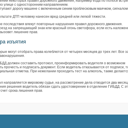
ении некоторых правил дорожного движения, например езда по полосе встре
по улице с односторонним направлением.
ступают дорогу машине с включенным синим проблесковым маячком, сигналом
ультате ДТП человеку нанесен вред средней или легкой тяжести.
е последствия влекут повторные нарушения правил дорожного движения.
оезд на запрещающий знак или красный огонь светофора, если есть наложе
вызовет лишение прав.
ра изъятия
орые могут отобрать права колеблются от четырех месяцев до трех лет. Все з
равонарушения.
БДД должен составить протокол, проинформировать водителя о возможном
ть прочесть и подписать документ. Если водитель отказывается от подписи, т
иальная отметка. При нежелании проходить тест на алкоголь, также делаетс
ол направляется мировому судье, на рассмотрение дела отводится два месяц
ния решения водитель обязан сдать удостоверение в отделение ГИБДД. С эт
тсчет срока лишения прав.