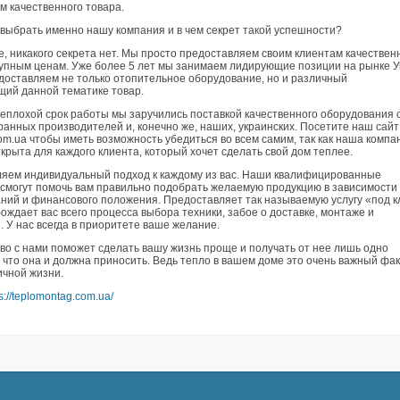
м качественного товара.
 выбрать именно нашу компания и в чем секрет такой успешности?
, никакого секрета нет. Мы просто предоставляем своим клиентам качестве
тупным ценам. Уже более 5 лет мы занимаем лидирующие позиции на рынке У
доставляем не только отопительное оборудование, но и различный
щий данной тематике товар.
неплохой срок работы мы заручились поставкой качественного оборудования 
анных производителей и, конечно же, наших, украинских. Посетите наш сайт
om.ua чтобы иметь возможность убедиться во всем самим, так как наша компа
крыта для каждого клиента, который хочет сделать свой дом теплее.
яем индивидуальный подход к каждому из вас. Наши квалифицированные
 смогут помочь вам правильно подобрать желаемую продукцию в зависимости
ний и финансового положения. Предоставляет так называемую услугу «под к
ождает вас всего процесса выбора техники, забое о доставке, монтаже и
 У нас всегда в приоритете ваше желание.
во с нами поможет сделать вашу жизнь проще и получать от нее лишь одно
 что она и должна приносить. Ведь тепло в вашем доме это очень важный фа
ичной жизни.
ps://teplomontag.com.ua/