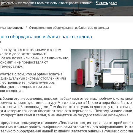
 рубежом - это хорошая возможность инвестировать капитал ...
Читать далее
олезные советы
/
Отопительного оборудования избавит вас от холода
ного оборудования избавит вас от холода
3
янно ругаться с котельными в вашем
ые то и дело хотят включить
 сезон позже или раньше отключить его,
кономят и не предоставляют
температуру.
уматься о том, чтобы организовать в
ндивидуальную систему отопления или
ачественные теплоаккумуляторы,
обствуют примерно в три раза
аши средства.
выбрали это, несомненно, поможет избавиться от вечных проблем с котельно
ерживать приятную температуру. Мы живем уже в 21 веке и пора бы забыть о 
ь в своем собственном доме. Тем более, это актуально для тех, у кого в семье
и и которые так легко болеют от того, что перемерзли. Поэтому, многие люди
комфорт для себя и семьи, а не наедятся на государственные учреждения.
 предложить вам услуги компании «Тепломонтаж», из названия которой понят
вают монтажные работы выбранного вами отопительного оборудования. Инт
ительного оборудования нашей компании является одним из лучших с огром