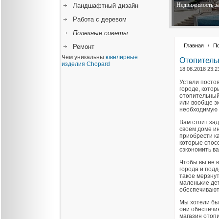
Недвижимость за
Ландшафтный дизайн
Работа с деревом
Полезные советы
Главная
/
П
Ремонт
Чем уникальны
ювелирные
Отопитель
изделия Chopard
18.08.2018 23:2
Устали посто
городе, котор
отопительный
или вообще э
необходимую 
Вам стоит зад
своем доме и
приобрести к
которые спос
сэкономить в
Чтобы вы не 
города и подд
такое мерзнут
маленькие дет
обеспечивают 
Мы хотели бы
они обеспечи
магазин отоп