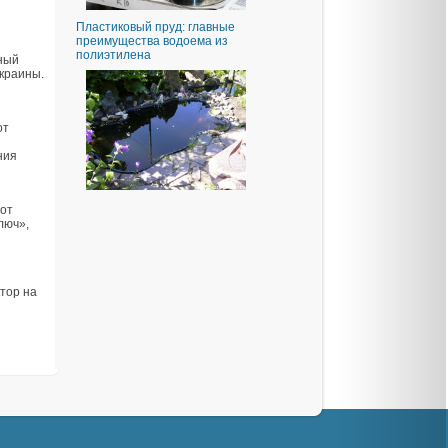
Пластиковый пруд: главные
преимущества водоема из
полиэтилена
нный
краины.
от
ния
 от
люч»,
ктор на