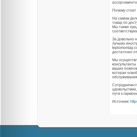
ассортименто
Почему стоит
На самом деле
товар по дос
Мы также пре
соответствую
За довольно 
лучших иностр
teplomontag.c
достаточно от
Мы осуществл
консультанты
ваших пожела
которая освоб
обслуживания.
Сотрудничест
удовольствие,
пути к гармон
Источник:
htt