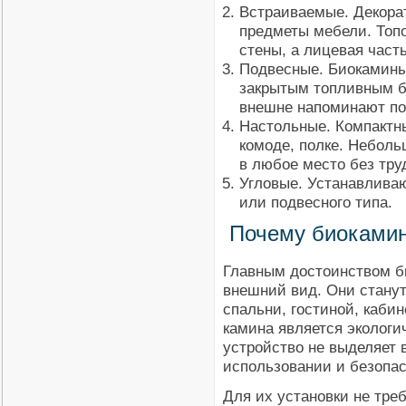
Встраиваемые. Декора
предметы мебели. Топ
стены, а лицевая част
Подвесные. Биокамины 
закрытым топливным б
внешне напоминают по
Настольные. Компактн
комоде, полке. Небол
в любое место без тру
Угловые. Устанавливаю
или подвесного типа.
Почему биоками
Главным достоинством б
внешний вид. Они стану
спальни, гостиной, каби
камина является экологи
устройство не выделяет 
использовании и безопа
Для их установки не тр