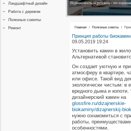
Недвижимость за рубежом - это хорошая 
Ландшафтный дизайн
Работа с деревом
Полезные советы
Главная
/
Полезные советы
/
Прин
Ремонт
Принцип работы биокамина
09.05.2019 19:24
Установить камин в жило
Альтернативой становит
Он создает уютную и пр
атмосферу в квартире, ч
или офисе. Такой вид де
экологически чистым: в е
вредного дыма и копоти.
дизайнерский камин на
glossfire.ru/dizajnerskie-
biokaminy/dizajnerskij-bio
нужно ознакомиться с п
работы, преимуществами
особенностями.