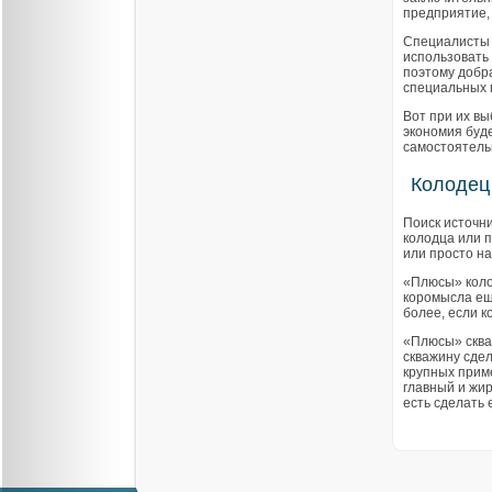
предприятие,
Специалисты 
использовать 
поэтому добр
специальных 
Вот при их вы
экономия буде
самостоятель
Колодец
Поиск источни
колодца или п
или просто на
«Плюсы» коло
коромысла ещё
более, если к
«Плюсы» сква
скважину сдел
крупных приме
главный и жи
есть сделать 