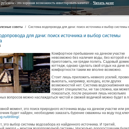
 рубежом - это хорошая возможность инвестировать капитал ...
Читать далее
олезные советы
/
Система водопровода для дачи: поиск источника и выбор системы 
одопровода для дачи: поиск источника и выбор системы
а
4
Комфортное пребывание на дачном участке
невозможно без наличия воды, без которой и 
приготовить, ни грядки полить. Садовый домик,
коттедж, однако сделать свой отдых на даче п
комфортности таким же вполне возможно.
Стоит лишь приложить немного усилий, прове
выкопать, например, колодец, если других
возможностей нет. Система водоснабжения ка
говорят специалисты, не так сложна, как може
показаться, после решения лишь нескольких
ных вопросов можно наслаждаться чистой и свежей водичкой можно будет в 
вной момент, это поиск природного источника воды на дачном участке или р
точник будет найден, необходимо заказать бурение скважины на воду под клю
.ru/drilling/
.
, это выбор системы водозабора из найденного источника. И третий,
ый аккорд – монтаж водопроводной системы. Насколько дорогостоящим будет