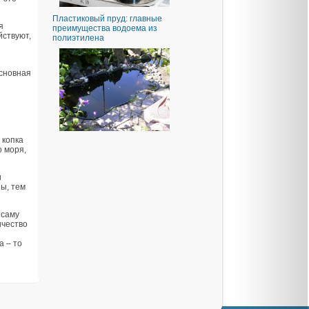
Пластиковый пруд: главные
я
преимущества водоема из
йствуют,
полиэтилена
основная
 копка
о моря,
и
ы, тем
 саму
ичество
а – то