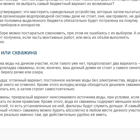
 и можно ли выбрать самый бюджетный вариант из возможных?
утверждают, что мастерить самодельные устройства, которые затем пытатьс
в организации водопроводной системы дачи не стоит, они, как правило, не де
ая половина выделенного бюджета обязательно будет потрачена на покупку
приборов и аппаратов.
боре можно постараться сэкономить, при этом не ошибаясь с их выбором. А 
т получена, если часть монтажных работ, или весь их объём выполнять
но.
 или скважина
ка воды на дачном участке, если такого уже нет, предполагает два варианта –
рокладка скважины, если, конечно, ваш дачный домик не стоит у самого синег
 берегу речки или озера.
дца: отличный вариант, постоянное наличие воды без электричества, вёдра 
 никто не отменял. Кроме этого колодец всегда обходиться дешевле скважин
опать его, а затем строит самостоятельно.
жины: прекрасный вариант неиссякаемого источника воды, при условии, если
ать по всем правилам. Кроме этого, вода из скважины содержит меньшее кол
сей, то есть установленные на ней, фильтры будут служить дольше. И самый
рный «плюс» скважину можно бурить абсолютно в любом месте дачного участк
ее реально именно там, где действительно удобно её иметь.