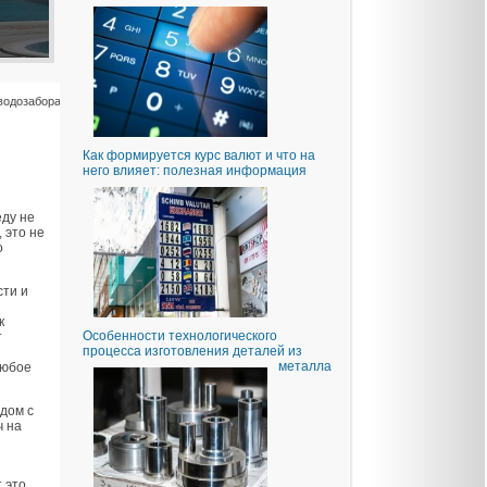
водозабора
Как формируется курс валют и что на
него влияет: полезная информация
еду не
 это не
о
сти и
к
Особенности технологического
т
процесса изготовления деталей из
металла
любое
ядом с
ч на
 это