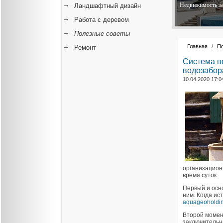
Недвижимость за
Ландшафтный дизайн
Работа с деревом
Полезные советы
Главная
/
П
Ремонт
Система в
водозабор
10.04.2020 17:0
организацион
время суток.
Первый и осно
ним. Когда ис
aquageoholding
Второй момент
заключительн