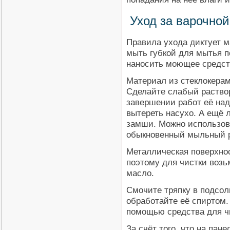
Уход за варочно
Правила ухода диктует ма
мыть губкой для мытья п
наносить моющее средст
Материал из стеклокера
Сделайте слабый раствор
завершении работ её над
вытереть насухо. А ещё 
замши. Можно использов
обыкновенный мыльный р
Металлическая поверхнос
поэтому для чистки воз
масло.
Смочите тряпку в подсол
обработайте её спиртом.
помощью средства для ч
За счёт того, что на пан