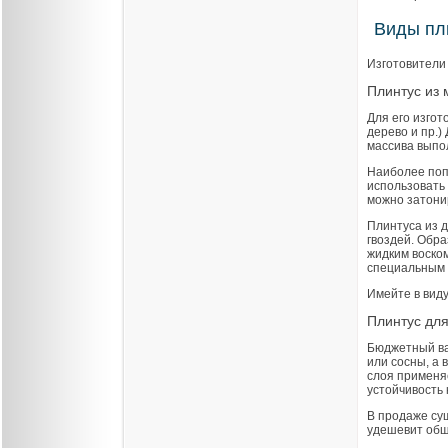
Виды пл
Изготовители 
Плинтус из 
Для его изгот
дерево и пр.
массива выпо
Наиболее поп
использовать 
можно затони
Плинтуса из 
гвоздей. Обра
жидким воско
специальным 
Имейте в виду
Плинтус для
Бюджетный вар
или сосны, а 
слоя применя
устойчивость 
В продаже су
удешевит общ