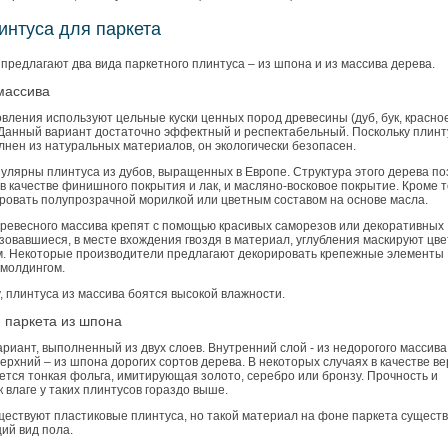
интуса для паркета
предлагают два вида паркетного плинтуса – из шпона и из массива дерева.
массива
овления используют цельные куски ценных пород древесины (дуб, бук, красно
) Данный вариант достаточно эффектный и респектабельный. Поскольку плинт
лнен из натуральных материалов, он экологически безопасен.
улярны плинтуса из дубов, выращенных в Европе. Структура этого дерева по
в качестве финишного покрытия и лак, и масляно-восковое покрытие. Кроме то
ровать полупрозрачной морилкой или цветным составом на основе масла.
древесного массива крепят с помощью красивых саморезов или декоративных
зовавшиеся, в месте вхождения гвоздя в материал, углубления маскируют цв
м. Некоторые производители предлагают декорировать крепежные элементы
молдингом.
, плинтуса из массива боятся высокой влажности.
 паркета из шпона
иант, выполненный из двух слоев. Внутренний слой - из недорогого массива
верхний – из шпона дорогих сортов дерева. В некоторых случаях в качестве ве
ется тонкая фольга, имитирующая золото, серебро или бронзу. Прочность и
к влаге у таких плинтусов гораздо выше.
ществуют пластиковые плинтуса, но такой материал на фоне паркета сущест
ий вид пола.