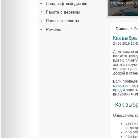
Недвижимость за
Ландшафтный дизайн
Работа с деревом
Полезные советы
Главная
/
Р
Ремонт
Как выбрат
24.03.2019 18:4
Даже самое д
паркета, нужд
идет о плинту
эстетическую 
скрывает рас
доской и стен
Если провед
качественно
,
предохранять
высыхания ил
Как выб
Определяя, ка
цвет и
подчер
оба эл
при вы