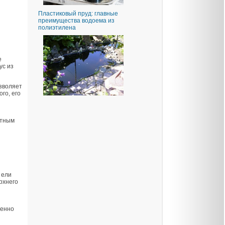
Пластиковый пруд: главные
преимущества водоема из
полиэтилена
е
ус из
зволяет
го, его
етным
 ели
рхнего
венно