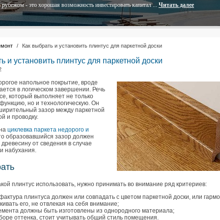
 рубежом - это хорошая возможность инвестировать капитал ...
Читать далее
емонт
/
Как выбрать и установить плинтус для паркетной доски
ь и установить плинтус для паркетной доски
2
орогое напольное покрытие, вроде
ается в логическом завершении. Речь
се, который выполняет не только
функцию, но и технологическую. Он
ширительный зазор между паркетной
ой и проводку.
ена
циклевка паркета недорого и
 то образовавшийся зазор должен
 древесину от сведения в случае
и набухания.
рать
кой плинтус использовать, нужно принимать во внимание ряд критериев:
 фактура плинтуса должен или совпадать с цветом паркетной доски, или гарм
кивать его, не отвлекая на себя внимание;
емента должны быть изготовлены из однородного материала;
боре оттенка, стоит учитывать общий стиль помещения.