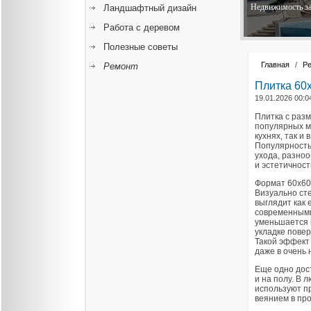
Недвижимость за
Ландшафтный дизайн
Работа с деревом
Полезные советы
Главная
/
Р
Ремонт
Плитка 60
19.01.2026 00:0
Плитка с разм
популярных м
кухнях, так и
Популярность
ухода, разно
и эстетичност
Формат 60х60
Визуально сте
выглядит как 
современными
уменьшается 
укладке повер
Такой эффект
даже в очень
Еще одно дост
и на полу. В 
используют пр
веянием в про