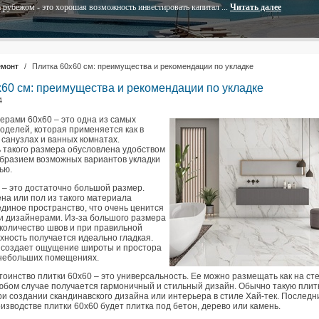
 рубежом - это хорошая возможность инвестировать капитал ...
Читать далее
емонт
/
Плитка 60x60 см: преимущества и рекомендации по укладке
x60 см: преимущества и рекомендации по укладке
4
ерами 60х60 – это одна из самых
оделей, которая применяется как в
 в санузлах и ванных комнатах.
 такого размера обусловлена удобством
образием возможных вариантов укладки
ью.
 – это достаточно большой размер.
на или пол из такого материала
единое пространство, что очень ценится
 дизайнерами. Из-за большого размера
количество швов и при правильной
хность получается идеально гладкая.
 создает ощущение широты и простора
 небольших помещениях.
оинство плитки 60х60 – это универсальность. Ее можно размещать как на сте
любом случае получается гармоничный и стильный дизайн. Обычно такую плит
и создании скандинавского дизайна или интерьера в стиле Хай-тек. Последн
изводстве плитки 60х60 будет плитка под бетон, дерево или камень.