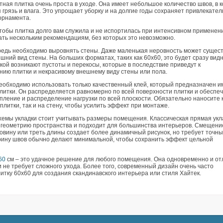
ная плитка очень проста в уходе. Она имеет небольшое количество швов, в 
 грязь и влага. Это упрощает уборку и на долгие годы сохраняет привлекате
орнамента.
чтобы плитка долго вам служила и не испортилась при интенсивном применен
ать нескольким рекомендациям, без которых это невозможно.
редь необходимо выровнять стены. Даже маленькая неровность может сущес
шний вид стены. На больших форматах, таких как 60х60, это будет сразу вид
кой возникают пустоты и перекосы, которые в последствие приведут к
ию плитки и некрасивому внешнему виду стены или пола.
необходимо использовать только качественный клей, который предназначен 
плитки. Он распределяется равномерно по всей поверхности плитки и обеспе
ление и распределение нагрузки по всей плоскости. Обязательно наносите к
плитки, так и на стену, чтобы усилить эффект при монтаже.
хемы укладки стоит учитывать размеры помещения. Классическая прямая укл
 геометрию пространства и подходит для большинства интерьеров. Смещени
овину или треть длины создает более динамичный рисунок, но требует точны
рину швов обычно делают минимальной, чтобы сохранить эффект цельной
60
см – это удачное решение для любого помещения. Она одновременно и от
 не требует сложного ухода. Более того, современный дизайн очень часто
итку 60х60 для создания скандинавского интерьера или стиля Хайтек.