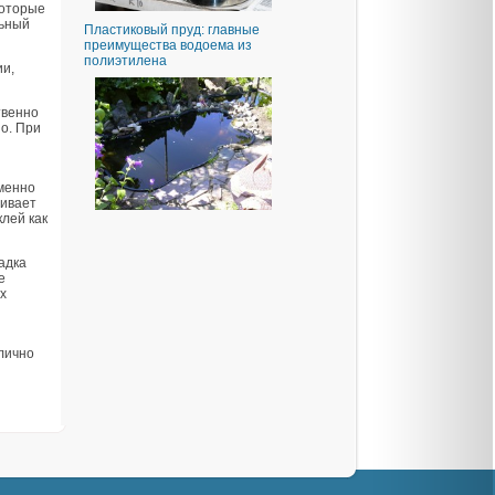
которые
льный
Пластиковый пруд: главные
преимущества водоема из
полиэтилена
ии,
твенно
но. При
именно
чивает
лей как
адка
е
х
лично