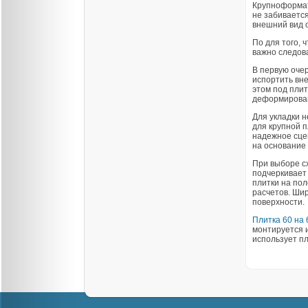
Крупноформат
не забивается
внешний вид 
По для того, 
важно следов
В первую оче
испортить вне
этом под плит
деформирован
Для укладки 
для крупной 
надежное сцеп
на основание 
При выборе с
подчеркивает
плитки на пол
расчетов. Ши
поверхности.
Плитка 60 на 
монтируется и
использует пл