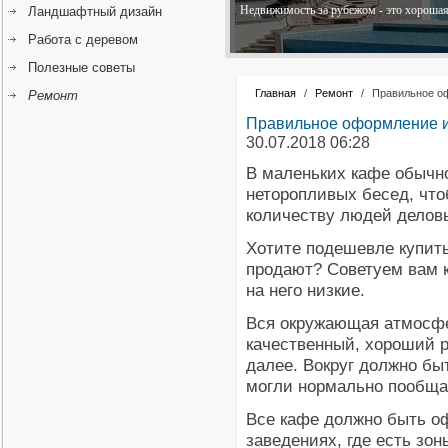
Недвижимость за рубежом - это хорошая 
Ландшафтный дизайн
Работа с деревом
Полезные советы
Главная
/
Ремонт
/
Правильное о
Ремонт
Правильное оформление и
30.07.2018 06:28
В маленьких кафе обычн
неторопливых бесед, чт
количеству людей деловы
Хотите подешевле купить 
продают? Советуем вам к
на него низкие.
Вся окружающая атмосфе
качественный, хороший р
далее. Вокруг должно бы
могли нормально пообща
Все кафе должно быть о
заведениях, где есть зо