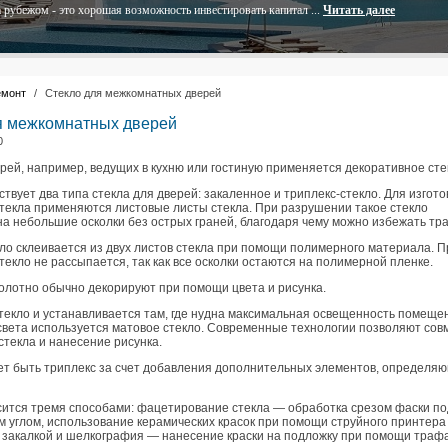
 рубежом - это хорошая возможность инвестировать капитал ...
Читать далее
емонт
/
Стекло для межкомнатных дверей
я межкомнатных дверей
0
рей, например, ведущих в кухню или гостиную применяется декоративное сте
твует два типа стекла для дверей: закаленное и триплекс-стекло. Для изгот
стекла применяются листовые листы стекла. При разрушении такое стекло
а небольшие осколки без острых граней, благодаря чему можно избежать тра
ло склеивается из двух листов стекла при помощи полимерного материала. П
екло не рассыпается, так как все осколки остаются на полимерной пленке.
олотно обычно декорируют при помощи цвета и рисунка.
текло и устанавливается там, где нудна максимальная освещенность помеще
света используется матовое стекло. Современные технологии позволяют со
текла и нанесение рисунка.
т быть триплекс за счет добавления дополнительных элементов, определя
сится тремя способами: фацетирование стекла — обработка срезом фаски по
 углом, использование керамических красок при помощи струйного принтера
закалкой и шелкография — нанесение краски на подложку при помощи траф