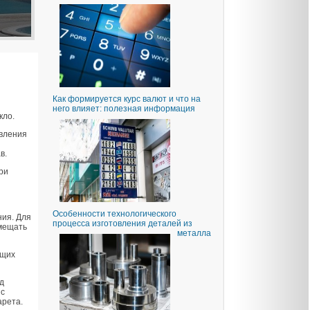
Как формируется курс валют и что на
него влияет: полезная информация
кло.
овления
в.
ри
Особенности технологического
ния. Для
процесса изготовления деталей из
вмещать
металла
ющих
д
 с
арета.