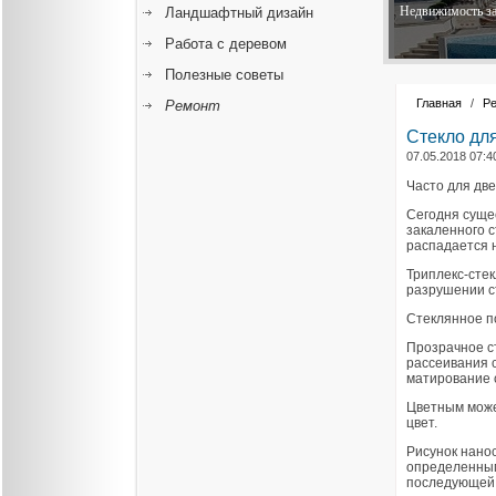
Недвижимость за
Ландшафтный дизайн
Работа с деревом
Полезные советы
Главная
/
Р
Ремонт
Стекло дл
07.05.2018 07:4
Часто для две
Сегодня сущес
закаленного 
распадается н
Триплекс-стек
разрушении ст
Стеклянное п
Прозрачное с
рассеивания 
матирование с
Цветным може
цвет.
Рисунок нано
определенным
последующей 