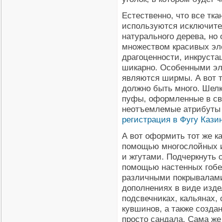
Естественно, что все тка
используются исключите
натурального дерева, но
множеством красивых эле
драгоценности, инкрустац
шикарно. Особенными эл
являются ширмы. А вот 
должно быть много. Шелк
пуфы, оформленные в св
неотъемлемые атрибуты 
регистрация в Фугу Кази
А вот оформить тот же ка
помощью многослойных и
и жгутами. Подчеркнуть 
помощью настенных гобе
различными покрывалами 
дополнениях в виде изде
подсвечниках, кальянах, 
кувшинов, а также созда
просто сандала. Сама же