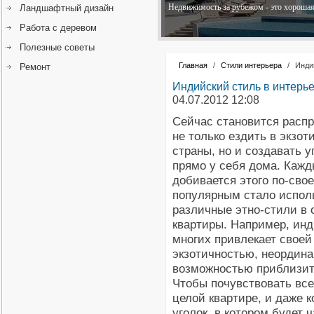
Недвижимость за рубежом - это хорошая 
Ландшафтный дизайн
Работа с деревом
Полезные советы
Главная
/
Стили интерьера
/
Инди
Ремонт
Индийский стиль в интерь
04.07.2012 12:08
Сейчас становится расп
не только ездить в экзот
страны, но и создавать у
прямо у себя дома. Каж
добивается этого по-сво
популярным стало испол
различные этно-стили в
квартиры. Например, ин
многих привлекает своей
экзотичностью, неордин
возможностью приблизит
Чтобы почувствовать все
целой квартире, и даже 
уголок, в котором будет 