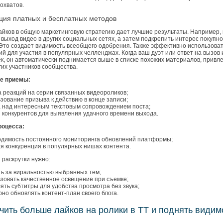
охватов.
ция платных и бесплатных методов
айков в общую маркетинговую стратегию дает лучшие результаты. Например,
выход видео в других социальных сетях, а затем подкрепить интерес покупн
 Это создает видимость всеобщего одобрения. Также эффективно использова
ий для участия в популярных челленджах. Когда ваш дуэт или ответ на вызов
ек, он автоматически поднимается выше в списке похожих материалов, привл
гих участников сообщества.
е приемы:
а реакций на серии связанных видеороликов;
зование призыва к действию в конце записи;
 над интересным текстовым сопровождением поста;
 конкурентов для выявления удачного времени выхода.
роцесса:
димость постоянного мониторинга обновлений платформы;
я конкуренция в популярных нишах контента.
 раскрутки нужно:
ь за виральностью выбранных тем;
зовать качественное освещение при съемке;
ять субтитры для удобства просмотра без звука;
рно обновлять контент-план своего блога.
чить больше лайков на ролики в ТТ и поднять видим