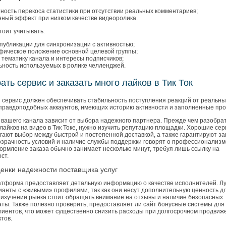
ность перекоса статистики при отсутствии реальных комментариев;
ный эффект при низком качестве видеоролика.
тоит учитывать:
публикации для синхронизации с активностью;
фическое положение основной целевой группы;
тематику канала и интересы подписчиков;
ьность используемых в ролике челленджей.
ать сервис и заказать много лайков в Тик Ток
 сервис должен обеспечивать стабильность поступления реакций от реальны
правдоподобных аккаунтов, имеющих историю активности и заполненные пр
вашего канала зависит от выбора надежного партнера. Прежде чем разобрат
 лайков на видео в Тик Токе, нужно изучить репутацию площадки. Хорошие се
гают выбор между быстрой и постепенной доставкой, а также гарантируют за
озрачность условий и наличие службы поддержки говорят о профессионализм
ормление заказа обычно занимает несколько минут, требуя лишь ссылку на
ст.
енки надежности поставщика услуг
тформа предоставляет детальную информацию о качестве исполнителей. Л
ианты с «живыми» профилями, так как они несут дополнительную ценность д
и изучении рынка стоит обращать внимание на отзывы и наличие безопасных
аты. Также полезно проверить, предоставляет ли сайт бонусные системы для
лиентов, что может существенно снизить расходы при долгосрочном продвиж
тов.