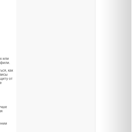
х или
офили.
ься, как
рвисы
щиту от
е
учше
ля
ении