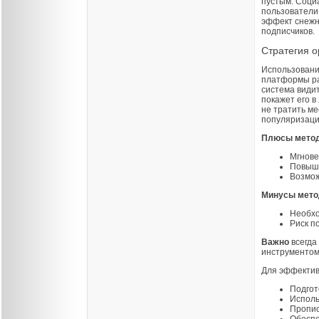
пустым. Социа
пользователи
эффект снежно
подписчиков.
Стратегия о
Использовани
платформы ра
система видит
покажет его 
не тратить м
популяризации
Плюсы метод
Мгнове
Повыше
Возмож
Минусы мето
Необхо
Риск п
Важно
всегда
инструментом
Для эффектив
Подгот
Исполь
Пропис