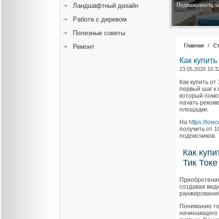
Недвижимость за
Ландшафтный дизайн
Работа с деревом
Полезные советы
Главная
/
Ст
Ремонт
Как купить
23.05.2026 10:3
Как купить от
первый шаг к
который помо
начать реком
площадки.
На
https://low
получить от 1
подписчиков.
Как купи
Тик Токе
Приобретение
создавая вид
ранжирования
Понимание тог
начинающего а