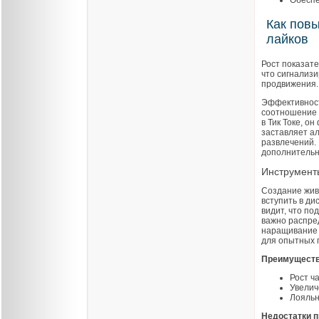
Обеспе
Как повы
лайков
Рост показат
что сигнализ
продвижения.
Эффективност
соотношение п
в Тик Токе, о
заставляет а
развлечений.
дополнительн
Инструмент
Создание жив
вступить в ди
видит, что по
важно распре
наращивание 
для опытных 
Преимуществ
Рост ч
Увелич
Лояльн
Недостатки п