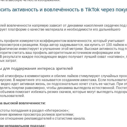
чить высокую четкость изображения.
сить активность и вовлечённость в TikTok через поку
елей вовлеченности напрямую зависит от динамики накопления сердечек под 
ирует платформе о качестве материала и необходимости его дальнейшего
ь профиля измеряется коэффициентом вовлеченности, который учитывает
росмотров к реакциям. Когда автор задумывается, как купить от 100 лайков 
н фактически инвестирует в улучшение этой метрики. Высокая активность под 
лгоритм считать ваш профиль авторитетным источником информации или
 В результате каждое последующее видео получает лучший охват «нативно», 
ых затрат.
ы для поддержания интереса зрителей
ой атмосферы в комментариях и обилие лайков стимулируют случайных про
скуссию. В маркетинге это называется созданием ажиотажа. Если пользовате
д видео идет активная жизнь, он подсознательно хочет стать ее частью. При э
делять покупки равномерно, чтобы динамика выглядела естественной. Посте
объемов помогает избежать резких скачков, которые могут выглядеть подозр
пользователей.
а высокой вовлеченности:
астоты попадания в раздел «Интересное»;
ение времени просмотра роликов зрителями;
ое отношение рекламодателей к статистике канала.
ри неправильном подходе: