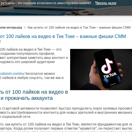
 рубежом - это хорошая возможность инвестировать капитал ...
Читать далее
или интерьера
/
Как купить от 100 лайков на видео в Тик Токе – важные фишки СММ
 от 100 лайков на видео в Тик Токе – важные фишки СММ
2
 100 лайков на видео в Тик Токе — это
 созданию популярного профиля,
жет алгоритмам заметить ваш контент и
ендовать его широкой аудитории
costsmm.com/ru/
бесплатно можно
0 лайков в любую соцсеть, так же как и
ть от 100 лайков на видео в
 и прокачать аккаунта
 стартовой активности позволяет быстро преодолеть порог нулевых просмот
имость востребованности контента для новых зрителей и внутренних механи
 социальной сети.
о, как купить от 100 лайков на видео в Тик Токе, является фундаментом для 
втора. Когда ролик получает первые отметки "нравится", он перестает выгл