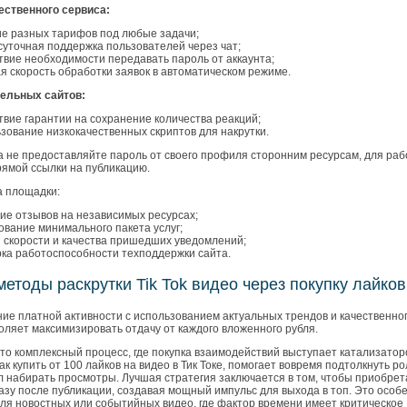
ественного сервиса:
е разных тарифов под любые задачи;
суточная поддержка пользователей через чат;
твие необходимости передавать пароль от аккаунта;
я скорость обработки заявок в автоматическом режиме.
ельных сайтов:
твие гарантии на сохранение количества реакций;
зование низкокачественных скриптов для накрутки.
а не предоставляйте пароль от своего профиля сторонним ресурсам, для ра
рямой ссылки на публикацию.
 площадки:
ие отзывов на независимых ресурсах;
ование минимального пакета услуг;
 скорости и качества пришедших уведомлений;
ка работоспособности техподдержки сайта.
етоды раскрутки Tik Tok видео через покупку лайков
ие платной активности с использованием актуальных трендов и качественно
оляет максимизировать отдачу от каждого вложенного рубля.
то комплексный процесс, где покупка взаимодействий выступает катализатор
как купить от 100 лайков на видео в Тик Токе, помогает вовремя подтолкнуть ро
л набирать просмотры. Лучшая стратегия заключается в том, чтобы приобрет
азу после публикации, создавая мощный импульс для выхода в топ. Это особ
ля новостных или событийных видео, где фактор времени имеет критическое