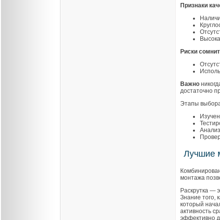
Признаки кач
Наличи
Кругло
Отсутс
Высока
Риски сомнит
Отсутс
Исполь
Важно
никогд
достаточно п
Этапы выбора
Изучен
Тестир
Анализ
Провер
Лучшие м
Комбинирован
монтажа позв
Раскрутка — э
Знание того, 
который нача
активность ср
эффективно д