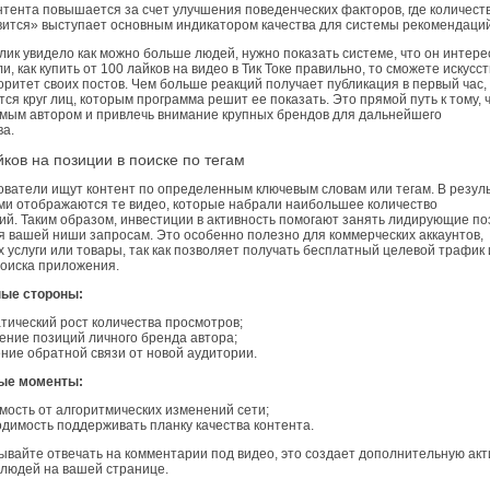
нтента повышается за счет улучшения поведенческих факторов, где количест
вится» выступает основным индикатором качества для системы рекомендаций
ик увидело как можно больше людей, нужно показать системе, что он интере
и, как купить от 100 лайков на видео в Тик Токе правильно, то сможете искусс
ритет своих постов. Чем больше реакций получает публикация в первый час,
ся круг лиц, которым программа решит ее показать. Это прямой путь к тому, 
емым автором и привлечь внимание крупных брендов для дальнейшего
ва.
ков на позиции в поиске по тегам
ователи ищут контент по определенным ключевым словам или тегам. В резул
ми отображаются те видео, которые набрали наибольшее количество
ий. Таким образом, инвестиции в активность помогают занять лидирующие п
я вашей ниши запросам. Это особенно полезно для коммерческих аккаунтов,
услуги или товары, так как позволяет получать бесплатный целевой трафик 
поиска приложения.
ые стороны:
тический рост количества просмотров;
ение позиций личного бренда автора;
ние обратной связи от новой аудитории.
ые моменты:
мость от алгоритмических изменений сети;
димость поддерживать планку качества контента.
ывайте отвечать на комментарии под видео, это создает дополнительную акт
 людей на вашей странице.