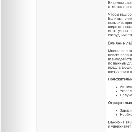
Видимость ко
отметок «нра
Чтобы ваш рол
Если вы понял
повысить прио
шире становит
стать узнава
сотрудничест
Влияние лай
Многие польз
поиска первы
взаимодейств
по важным дл
предлагающих 
внутреннего 
Положительн
Автома
Укрепл
Получе
Отрицательн
Зависи
Необхо
Важно
не заб
и удерживает