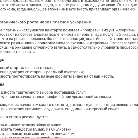
льное доказательство играет ключевую роль в психологии потребления конт
 охотнее досматривают видео, которое уже оценили другие люди. Это создае
го кома, когда небольшое вложение в активность притягивает органических
рганического роста через платное ускорение
е платных инструментов на старте помогает «прогреть» аккаунт. Алгоритмы
ботают на основе анализа вовлеченности в первые часы после публикации. 
, что на ролике появилось более сотни реакций, она с большей вероятностью
в ленте рекомендаций пользователям со схожими интересами. Это позволяет 
есяцы на ожидание случайного взлета, а самостоятельно управлять процессо
 своего творчества.
а:
нный старт для новых каналов;
ние доверия со стороны реальной аудитории;
ность протестировать разные форматы видео на отзывчивость.
да:
димость тщательного выбора поставщика услуг;
олучения некачественных профилей при чрезмерной экономии.
 следите за качеством самого контента, так как покупные реакции являются л
 привлечения внимания, а удержать его должен интересный сюжет.
ного старта рекомендуется:
овить качественную обложку видео;
зовать трендовую музыку из библиотеки;
ать релевантные хештеги под описанием;