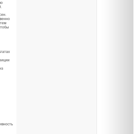
во
.
сен.
твенно
 тем
чтобы
ьтатах
озиции
из
ивность