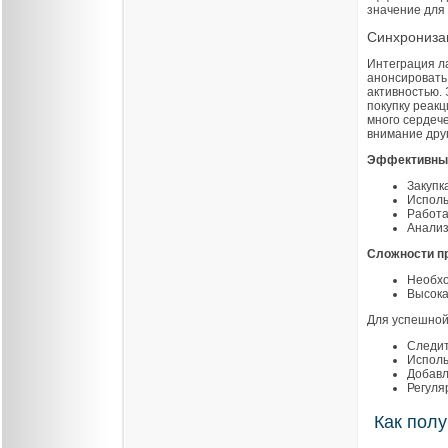
значение для 
Синхрониза
Интеграция л
анонсировать 
активностью.
покупку реакц
много сердеч
внимание дру
Эффективны
Закупк
Исполь
Работа
Анализ
Сложности п
Необхо
Высока
Для успешной
Следит
Исполь
Добавл
Регуля
Как полу