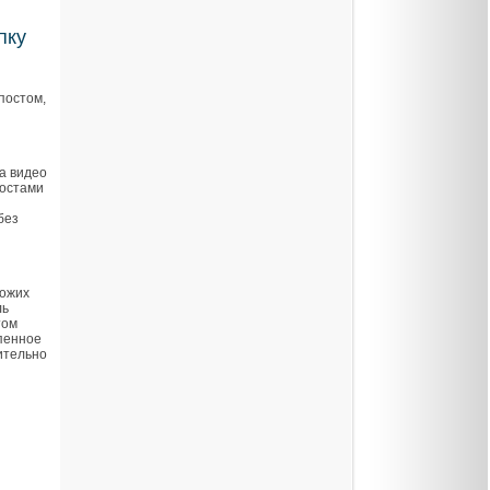
пку
постом,
на видео
постами
без
хожих
ль
том
пенное
ительно