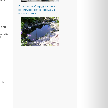
ента:
т
Пластиковый пруд: главные
преимущества водоема из
полиэтилена
Если
автору
м
ишь