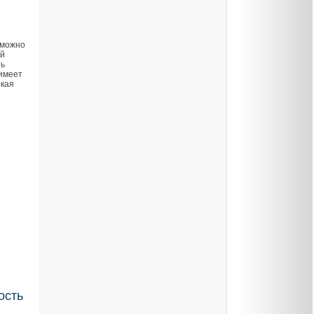
 можно
ой
ть
 имеет
екая
ость