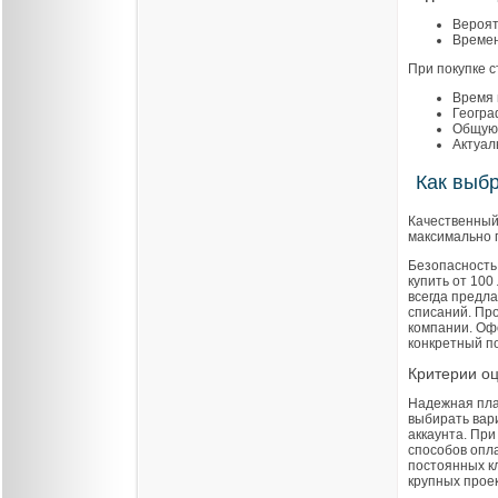
Вероят
Времен
При покупке с
Время 
Геогра
Общую 
Актуал
Как выбр
Качественный
максимально 
Безопасность 
купить от 100
всегда предла
списаний. Пр
компании. Оф
конкретный по
Критерии оц
Надежная пла
выбирать вар
аккаунта. Пр
способов опл
постоянных к
крупных проек