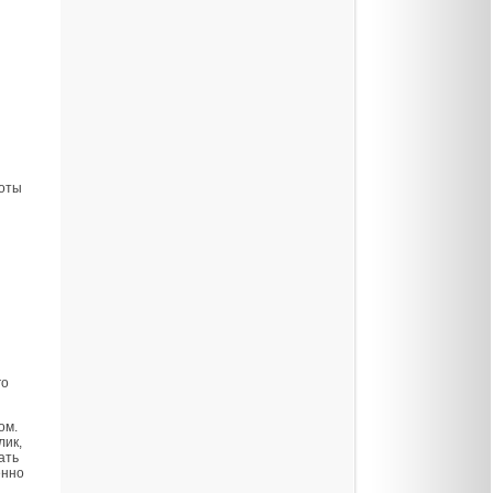
боты
го
ом.
лик,
ать
енно