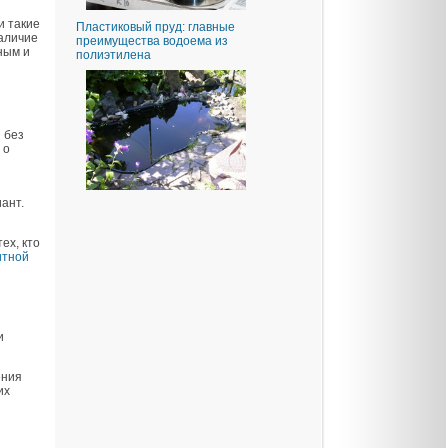
и такие
Пластиковый пруд: главные
Наличие
преимущества водоема из
ным и
полиэтилена
 без
 о
ант.
ех, кто
итной
и
ения
их