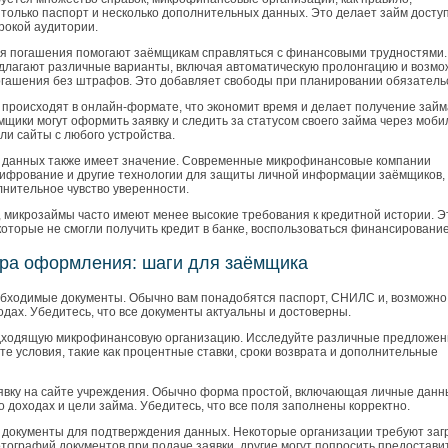
только паспорт и несколько дополнительных данных. Это делает займ дост
рокой аудитории.
ия погашения помогают заёмщикам справляться с финансовыми трудностями.
длагают различные варианты, включая автоматическую пролонгацию и возмо
огашения без штрафов. Это добавляет свободы при планировании обязательс
 происходят в онлайн-формате, что экономит время и делает получение займ
мщики могут оформить заявку и следить за статусом своего займа через моб
ли сайты с любого устройства.
 данных также имеет значение. Современные микрофинансовые компании
ифрование и другие технологии для защиты личной информации заёмщиков, 
лнительное чувство уверенности.
, микрозаймы часто имеют менее высокие требования к кредитной истории. Э
оторые не смогли получить кредит в банке, воспользоваться финансировани
ра оформления: шаги для заёмщика
бходимые документы. Обычно вам понадобятся паспорт, СНИЛС и, возможно
одах. Убедитесь, что все документы актуальны и достоверны.
ходящую микрофинансовую организацию. Исследуйте различные предложен
те условия, такие как процентные ставки, сроки возврата и дополнительные
явку на сайте учреждения. Обычно форма простой, включающая личные данн
доходах и цели займа. Убедитесь, что все поля заполнены корректно.
 документы для подтверждения данных. Некоторые организации требуют заг
тографий документов при подаче заявки, другие могут попросить предостави