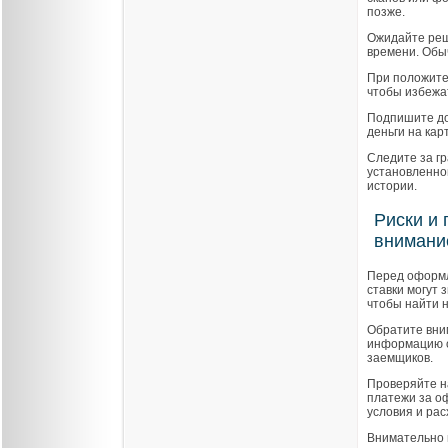
позже.
Ожидайте реш
времени. Обыч
При положите
чтобы избежа
Подпишите до
деньги на кар
Следите за гр
установленно
истории.
Риски и 
внимани
Перед оформл
ставки могут
чтобы найти 
Обратите вни
информацию о
заемщиков.
Проверяйте н
платежи за о
условия и рас
Внимательно 