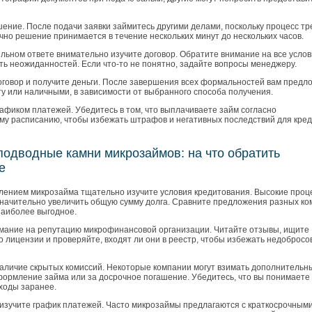
ение. После подачи заявки займитесь другими делами, поскольку процесс тр
но решение принимается в течение нескольких минут до нескольких часов.
льном ответе внимательно изучите договор. Обратите внимание на все услов
ть неожиданностей. Если что-то не понятно, задайте вопросы менеджеру.
говор и получите деньги. После завершения всех формальностей вам предл
ту или наличными, в зависимости от выбранного способа получения.
афиком платежей. Убедитесь в том, что выплачиваете займ согласно
му расписанию, чтобы избежать штрафов и негативных последствий для кре
подводные камни микрозаймов: на что обратить
е
ением микрозайма тщательно изучите условия кредитования. Высокие про
 значительно увеличить общую сумму долга. Сравните предложения разных ко
наиболее выгодное.
мание на репутацию микрофинансовой организации. Читайте отзывы, ищите
 лицензии и проверяйте, входят ли они в реестр, чтобы избежать недобросо
аличие скрытых комиссий. Некоторые компании могут взимать дополнительн
формление займа или за досрочное погашение. Убедитесь, что вы понимаете
ходы заранее.
изучите график платежей. Часто микрозаймы предлагаются с краткосрочным