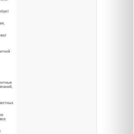
ебует
ия,
ожат
дитной
центные
мпаний,
вестных
ые
 все
и