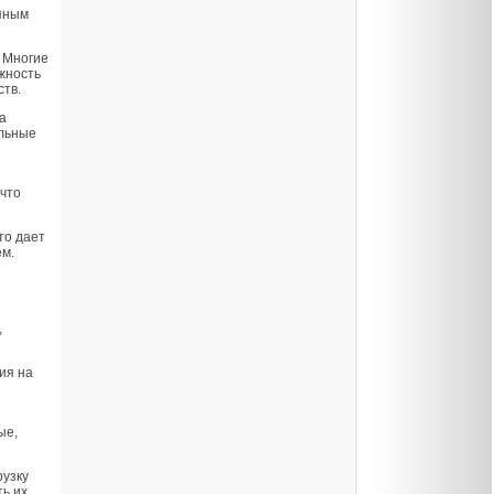
упным
 Многие
жность
тв.
а
ильные
что
то дает
ем.
,
ия на
ые,
рузку
ть их