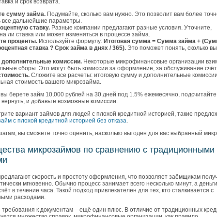
авка и срок возврата.
е сумму займа.
Подумайте, сколько вам нужно. Это позволит вам более точн
ь все дальнейшие параметры.
роцентную ставку.
Разные компании предлагают разные условия. Уточните,
а ли ставка или может изменяться в процессе займа.
те проценты.
Используйте формулу:
Итоговая сумма = Сумма займа + (Су
оцентная ставка ? Срок займа в днях / 365).
Это поможет понять, сколько вы
 дополнительные комиссии.
Некоторые микрофинансовые организации взи
ьные сборы. Это могут быть комиссии за оформление, за обслуживание счёта
стоимость.
Сложите все расчеты: итоговую сумму и дополнительные комиссии
льная стоимость вашего микрозайма.
вы берете займ 10,000 рублей на 30 дней под 1.5% ежемесячно, подсчитайте
 вернуть, и добавьте возможные комиссии.
трите вариант займов для людей с плохой кредитной историей, такие предло
займ с плохой кредитной историей без отказа
.
агам, вы сможете точно оценить, насколько выгоден для вас выбранный мик
ества микрозаймов по сравнению с традиционными
ми
редлагают скорость и простоту оформления, что позволяет заёмщикам полу
тически мгновенно. Обычно процесс занимает всего несколько минут, а деньги
счёт в течение часа. Такой подход привлекателен для тех, кто сталкивается с
ыми расходами.
требования к документам – ещё один плюс. В отличие от традиционных кред
буется множество справок, микрофинансовые организации, как правило,