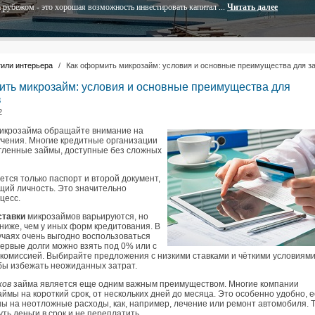
 рубежом - это хорошая возможность инвестировать капитал ...
Читать далее
или интерьера
/
Как оформить микрозайм: условия и основные преимущества для 
ить микрозайм: условия и основные преимущества для
в
2
икрозайма обращайте внимание на
учения. Многие кредитные организации
гленные займы, доступные без сложных
тся только паспорт и второй документ,
ий личность. Это значительно
цесс.
ставки
микрозаймов варьируются, но
ниже, чем у иных форм кредитования. В
учаях очень выгодно воспользоваться
первые долги можно взять под 0% или с
комиссией. Выбирайте предложения с низкими ставками и чёткими условиям
обы избежать неожиданных затрат.
ков
займа является еще одним важным преимуществом. Многие компании
ймы на короткий срок, от нескольких дней до месяца. Это особенно удобно, 
ы на неотложные расходы, как, например, лечение или ремонт автомобиля. Т
ть деньги в срок и не переплатить.