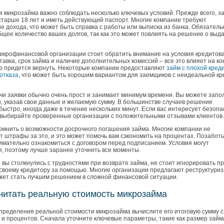
я микрозайма важно соблюдать несколько ключевых условий. Прежде всего, 
старше 18 лет и иметь действующий паспорт. Многие компании требуют
 дохода, что может быть справка с работы или выписка из банка. Обязатель
щее количество ваших долгов, так как это может повлиять на решение о выд
икрофинансовой организации стоит обратить внимание на условия кредитов
авка, срок займа и наличие дополнительных комиссий – все это влияет на к
ую придется вернуть. Некоторые компании предоставляют
займ с плохой кред
отказа
, что может быть хорошим вариантом для заемщиков с неидеальной к
чи заявки обычно очень прост и занимает минимум времени. Вы можете запо
н, указав свои данные и желаемую сумму. В большинстве случаев решение
ыстро, иногда даже в течение нескольких минут. Если вас интересует безоп
выбирайте проверенные организации с положительными отзывами клиентов.
помнить о возможности досрочного погашения займа. Многие компании не
 штрафы за это, и это может помочь вам сэкономить на процентах. Позаботь
нимательно ознакомиться с договором перед подписанием. Условия могут
я, поэтому лучше заранее уточнить все моменты.
 вы столкнулись с трудностями при возврате займа, не стоит игнорировать п
 своему кредитору за помощью. Многие организации предлагают реструктури
ожет стать лучшим решением в сложной финансовой ситуации.
считать реальную стоимость микрозайма
определения реальной стоимости микрозайма вычислите его итоговую сумму с
 и процентов. Сначала уточните ключевые параметры, такие как размер займ