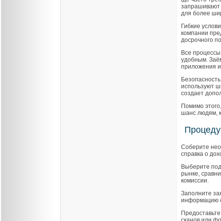
запрашивают 
для более ши
Гибкие услов
компании пре
досрочного п
Все процессы
удобным. Заё
приложения и
Безопасность
используют ш
создает допо
Помимо этого
шанс людям, к
Процеду
Соберите нео
справка о дох
Выберите под
рынке, сравни
комиссии.
Заполните за
информацию о 
Предоставьте
сканов или фо