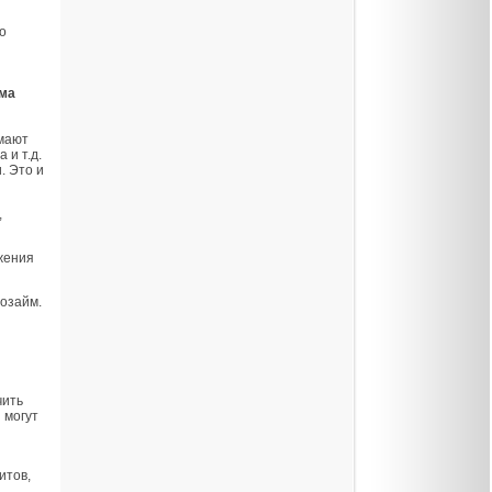
о
мма
мают
 и т.д.
. Это и
,
жения
розайм.
чить
 могут
итов,