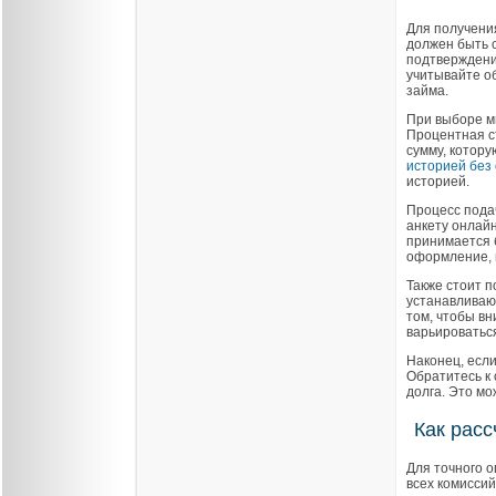
Для получени
должен быть 
подтверждение
учитывайте об
займа.
При выборе м
Процентная ст
сумму, котор
историей без 
историей.
Процесс пода
анкету онлай
принимается б
оформление, 
Также стоит 
устанавливают
том, чтобы в
варьироватьс
Наконец, если
Обратитесь к
долга. Это м
Как рас
Для точного 
всех комиссий