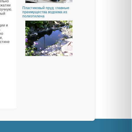
ильно
ажатии
Пластиковый пруд: главные
ручную.
преимущества водоема из
рый
полиэтилена
ции и
ь
но
и,
истине