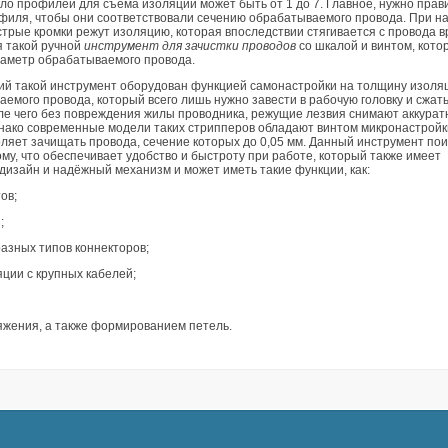
ло профилей для съёма изоляции может быть от 1 до 7. Главное, нужно прав
филя, чтобы они соответствовали сечению обрабатываемого провода. При н
стрые кромки режут изоляцию, которая впоследствии стягивается с провода в
я такой ручной
инструмент для зачистки проводов
со шкалой и винтом, кото
иаметр обрабатываемого провода.
ий такой инструмент оборудован функцией самонастройки на толщину изоля
емого провода, который всего лишь нужно завести в рабочую головку и сжат
сле чего без повреждения жилы проводника, режущие лезвия снимают аккурат
нако современные модели таких стрипперов обладают винтом микронастройк
оляет зачищать провода, сечение которых до 0,05 мм. Данный инструмент по
му, что обеспечивает удобство и быстроту при работе, который также имеет
дизайн и надёжный механизм и может иметь такие функции, как:
ов;
;
разных типов коннекторов;
яции с крупных кабелей;
ряжения, а также формированием петель.