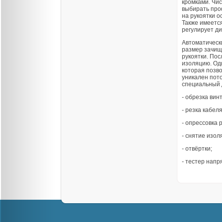
кромками. Чис
выбирать про
на рукоятки о
Также имеетс
регулирует д
Автоматическ
размер зачища
рукоятки. По
изоляцию. Од
которая позв
уникален пото
специальный 
- обрезка винт
- резка кабеля
- опрессовка 
- снятие изол
- отвёртки;
- тестер нап