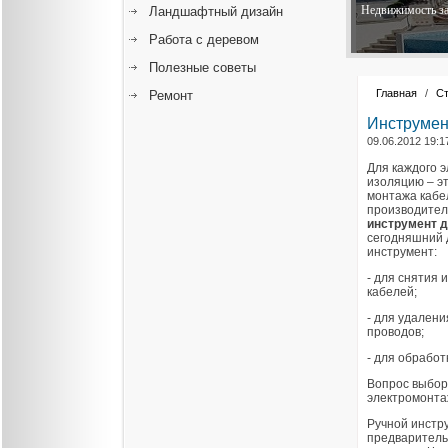
Недвижимость за
Ландшафтный дизайн
Работа с деревом
Полезные советы
Главная
/
С
Ремонт
Инструмен
09.06.2012 19:1
Для каждого э
изоляцию – эт
монтажа кабе
производител
инструмент д
сегодняшний 
инструмент:
- для снятия
кабелей;
- для удалени
проводов;
- для обработ
Вопрос выбора
электромонта
Ручной инстр
предваритель