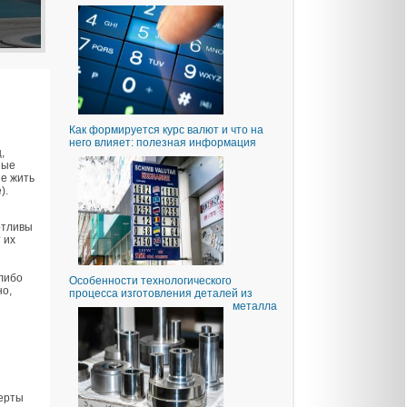
Как формируется курс валют и что на
него влияет: полезная информация
,
ные
е жить
).
отливы
 их
-либо
Особенности технологического
но,
процесса изготовления деталей из
металла
перты