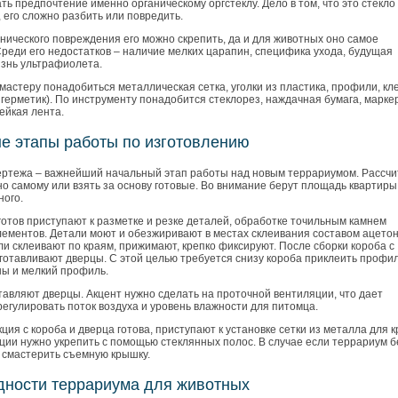
ть предпочтение именно органическому оргстеклу. Дело в том, что это стекло
 его сложно разбить или повредить.
нического повреждения его можно скрепить, да и для животных оно самое
реди его недостатков – наличие мелких царапин, специфика ухода, будущая
язнь ультрафиолета.
мастеру понадобиться металлическая сетка, уголки из пластика, профили, кл
герметик). По инструменту понадобится стеклорез, наждачная бумага, маркер
ейкая лента.
е этапы работы по изготовлению
ертежа – важнейший начальный этап работы над новым террариумом. Рассчи
о самому или взять за основу готовые. Во внимание берут площадь квартиры
ного.
готов приступают к разметке и резке деталей, обработке точильным камнем
лементов. Детали моют и обезжиривают в местах склеивания составом ацетон
и склеивают по краям, прижимают, крепко фиксируют. После сборки короба с
зготавливают дверцы. С этой целью требуется снизу короба приклеить профи
ны и мелкий профиль.
тавляют дверцы. Акцент нужно сделать на проточной вентиляции, что дает
егулировать поток воздуха и уровень влажности для питомца.
кция с короба и дверца готова, приступают к установке сетки из металла для 
ции нужно укрепить с помощью стеклянных полос. В случае если террариум б
о смастерить съемную крышку.
дности террариума для животных