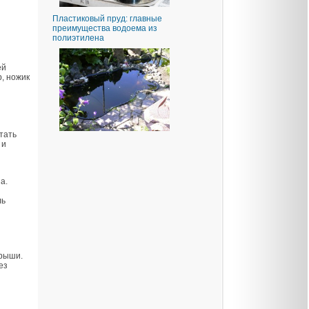
Пластиковый пруд: главные
преимущества водоема из
полиэтилена
ей
, ножик
тать
 и
а.
ль
крыши.
ез