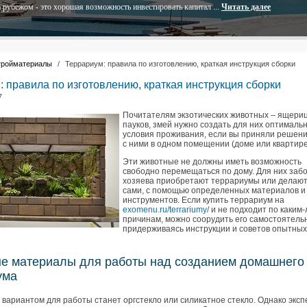
 рубежом - это хорошая возможность инвестировать капитал ...
Читать далее
тройматериалы
/
Террариум: правила по изготовлению, краткая инструкция сборки
 правила по изготовлению, краткая инструкция сборки
7
Почитателям экзотических животных – ящериц
пауков, змей нужно создать для них оптималь
условия проживания, если вы приняли решени
с ними в одном помещении (доме или квартире
Эти животные не должны иметь возможность
свободно перемещаться по дому. Для них заб
хозяева приобретают террариумы или делают
сами, с помощью определенных материалов и
инструментов. Если купить террариум на
exomenu.ru/terrariumy/
и не подходит по каким
причинам, можно соорудить его самостоятель
придерживаясь инструкции и советов опытных
е материалы для работы над созданием домашнего
ума
вариантом для работы станет оргстекло или силикатное стекло. Однако экс