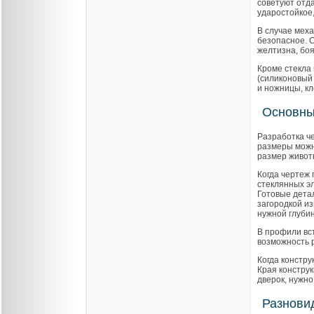
советуют отда
ударостойкое,
В случае меха
безопасное. С
желтизна, бо
Кроме стекла 
(силиконовый 
и ножницы, кл
Основны
Разработка ч
размеры можн
размер живот
Когда чертеж 
стеклянных э
Готовые детал
загородкой и
нужной глуби
В профили вс
возможность р
Когда констру
Края конструк
дверок, нужн
Разнови